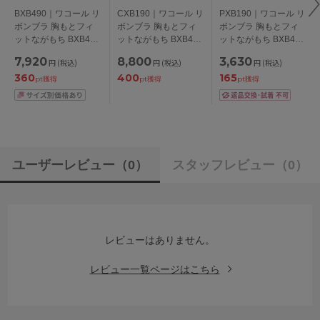
BXB490｜ワコール リ
CXB190｜ワコール リ
PXB190｜ワコール リ
ボンブラ 胸もとフィ
ボンブラ 胸もとフィ
ボンブラ 胸もとフィ
ットながもち BXB490
ットながもち BXB490
ットながもち BXB490
シリーズ ブラジャー
シリーズ キャミソー
シリーズ スタンダー
7,920
8,800
3,630
円
(税込)
円
(税込)
円
(税込)
単品 BCDEFGカップ
ル M/L
ドショーツ M/L
360
400
165
アンダー65/70/75cm
pt獲得
pt獲得
pt獲得
ユーザーレビュー
（0）
スタッフレビュー
（0）
レビューはありません。
レビュー一覧ページはこちら