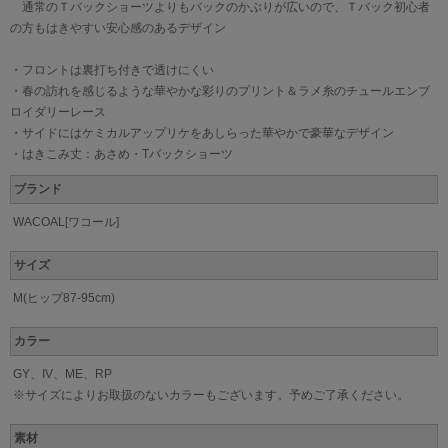
通常のＴバックショーツよりもバックのかぶりが広いので、Ｔバック初心者
の方もはきやすい安心感のあるデザイン
・フロントは裏打ち付きで透けにくい
・春の訪れを感じるような華やかな彩りのプリント＆ラメ糸のチュールエンブ
ロイダリーレース
・サイドにはケミカルアップリケをあしらった華やかで豪華なデザイン
・はきこみ丈：あさめ・Tバックショーツ
ブランド
WACOAL[ワコール]
サイズ
M(ヒップ87-95cm)
カラー
GY、IV、ME、RP
※サイズによりお取扱のないカラーもございます。予めご了承ください。
素材