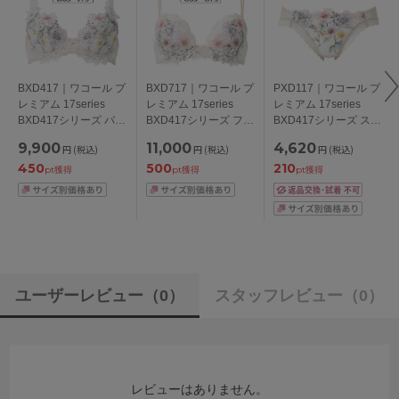
BXD417｜ワコール プ
BXD717｜ワコール プ
PXD117｜ワコール プ
レミアム 17series
レミアム 17series
レミアム 17series
BXD417シリーズ パー
BXD417シリーズ フロ
BXD417シリーズ スタ
ソナルフィットプラス
ントエックスプラスブ
ンダードショーツ
9,900
11,000
4,620
円
(税込)
円
(税込)
円
(税込)
ブラ ブラジャー単品
ラ ブラジャー単品
M/L/LL/3L
450
500
210
BCDEFGHIカップ ア
CDEFGカップ アンダ
pt獲得
pt獲得
pt獲得
ンダー
ー65/70/75cm
65/70/75/80/85cm
ユーザーレビュー
（0）
スタッフレビュー
（0）
レビューはありません。