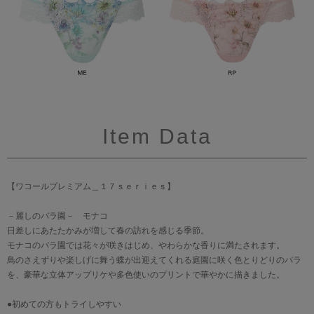
Item Data
【ワコールプレミアム＿１７ｓｅｒｉｅｓ】
－麗しのバラ園－ モナコ
日差しにあたたかみが増して春の訪れを感じる季節。
モナコのバラ園では花々が咲きはじめ、やわらかな香りに満たされます。
鳥のさえずりや楽しげに舞う蝶が出迎えてくれる庭園に咲く色とりどりのバラ
を、豪華な立体アップリケや多色使いのプリントで華やかに描きました。
●初めての方もトライしやすい