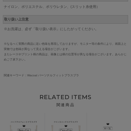
ナイロン、ポリエステル、ポリウレタン、(スリット糸使用）
取り扱い上注意
※お洗濯は、必ず「取り扱い表示」にしたがってください。
※なるべく実際の商品に近い色味を再現しておりますが、モニター等の条件により、画面上と
実物では色味が異なって見える場合がございます。
またレースやプリント柄の商品は、画像とは柄の位置等が異なる場合がございます。あらかじ
めご了承下さい。
関連キーワード：Wacoal パーソナルフィットプラスブラ
RELATED ITEMS
関連商品