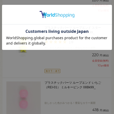
220
円
(税込)
会員登録(無料)
10
pt獲得
プラスチックパーツ ループエンド スター
（RES-1） イエロー 2個入 08Bk99_
1件
欲しかった色がみつかる！豊富なカラー展開
220
円
(税込)
会員登録(無料)
10
pt獲得
プラスチックパーツ ループエンド いちご
（REI-01） ミルキーピンク 08Bk99_
欲しかった色がみつかる！豊富なカラー展開
418
円
(税込)