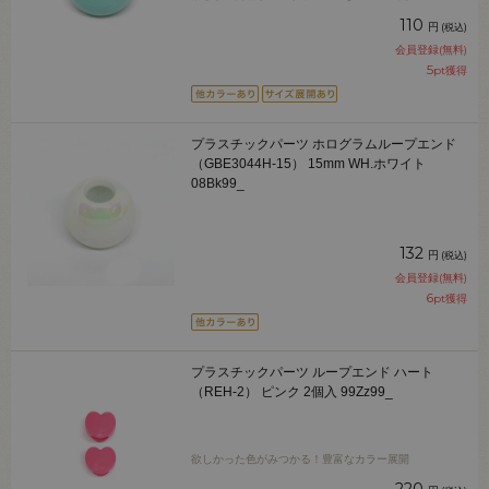
110
円
(税込)
会員登録(無料)
5
pt獲得
プラスチックパーツ ホログラムループエンド
（GBE3044H-15） 15mm WH.ホワイト
08Bk99_
132
円
(税込)
会員登録(無料)
6
pt獲得
プラスチックパーツ ループエンド ハート
（REH-2） ピンク 2個入 99Zz99_
欲しかった色がみつかる！豊富なカラー展開