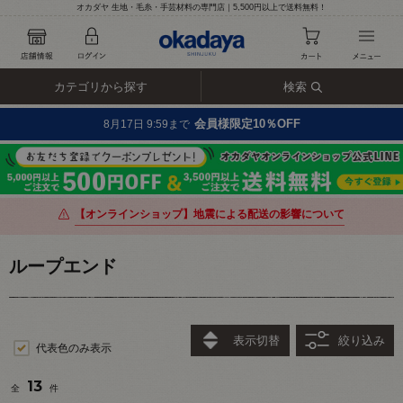
オカダヤ 生地・毛糸・手芸材料の専門店｜5,500円以上で送料無料！
カテゴリから探す
検索
会員様限定10％OFF
8月17日 9:59まで
【オンラインショップ】地震による配送の影響について
ループエンド
表示切替
絞り込み
代表色のみ表示
13
全
件