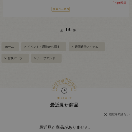
14
pt獲得
13
全
件
ホーム
>
イベント・用途から探す
>
通園通学アイテム
>
付属パーツ
>
ループエンド
最近見た商品
履歴を残さない
最近見た商品がありません。