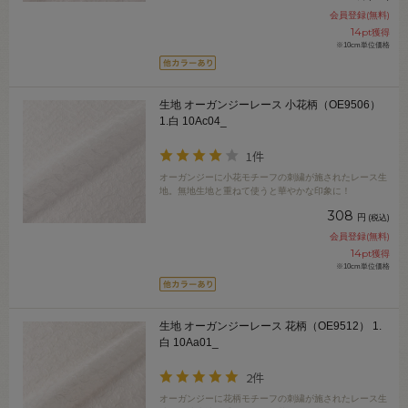
会員登録(無料)
14
pt獲得
※10cm単位価格
生地 オーガンジーレース 小花柄（OE9506）
1.白 10Ac04_
1件
オーガンジーに小花モチーフの刺繍が施されたレース生
地。無地生地と重ねて使うと華やかな印象に！
308
円
(税込)
会員登録(無料)
14
pt獲得
※10cm単位価格
生地 オーガンジーレース 花柄（OE9512） 1.
白 10Aa01_
2件
オーガンジーに花柄モチーフの刺繍が施されたレース生