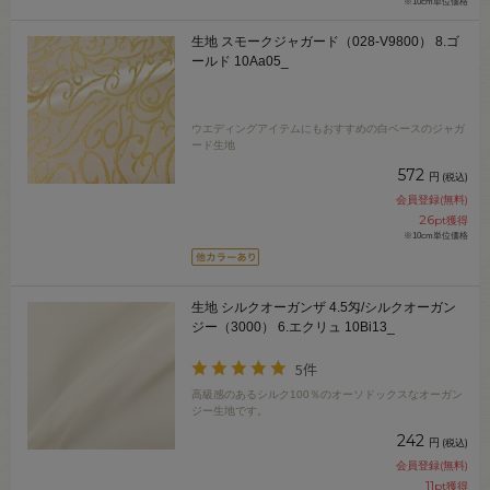
※10cm単位価格
生地 スモークジャガード（028-V9800） 8.ゴ
ールド 10Aa05_
ウエディングアイテムにもおすすめの白ベースのジャガ
ード生地
572
円
(税込)
会員登録(無料)
26
pt獲得
※10cm単位価格
生地 シルクオーガンザ 4.5匁/シルクオーガン
ジー（3000） 6.エクリュ 10Bi13_
5件
高級感のあるシルク100％のオーソドックスなオーガン
ジー生地です。
242
円
(税込)
会員登録(無料)
11
pt獲得