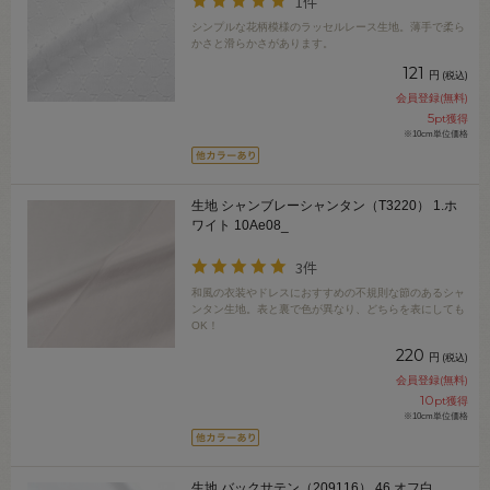
1件
シンプルな花柄模様のラッセルレース生地。薄手で柔ら
かさと滑らかさがあります。
121
円
(税込)
会員登録(無料)
5
pt獲得
※10cm単位価格
生地 シャンブレーシャンタン（T3220） 1.ホ
ワイト 10Ae08_
3件
和風の衣装やドレスにおすすめの不規則な節のあるシャ
ンタン生地。表と裏で色が異なり、どちらを表にしても
OK！
220
円
(税込)
会員登録(無料)
10
pt獲得
※10cm単位価格
生地 バックサテン（209116） 46.オフ白