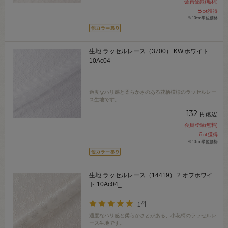
会員登録(無料)
8
pt獲得
※10cm単位価格
生地 ラッセルレース（3700） KW.ホワイト
10Ac04_
適度なハリ感と柔らかさのある花柄模様のラッセルレー
ス生地です。
132
円
(税込)
会員登録(無料)
6
pt獲得
※10cm単位価格
生地 ラッセルレース（14419） 2.オフホワイ
ト 10Ac04_
1件
適度なハリ感と柔らかさとがある、小花柄のラッセルレ
ース生地です。