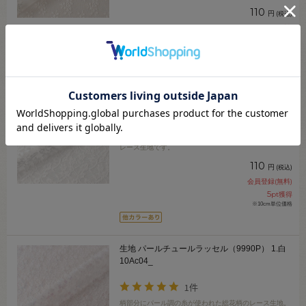
110
円
(税込)
会員登録(無料)
5
pt獲得
※10cm単位価格
生地 ラッセルレース（14827） 1.白 10Ac04_
適度なハリ感と柔らかさとがある、草花模様のラッセル
レース生地です。
110
円
(税込)
会員登録(無料)
5
pt獲得
※10cm単位価格
生地 パールチュールラッセル（9990P） 1.白
10Ac04_
1件
柄部分にパール調の糸が使われた総花柄のレース生地。