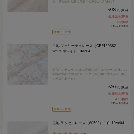
地。無地生地と重ねて使うと華やかな印象に！
308
円
(税込)
会員登録(無料)
14
pt獲得
※10cm単位価格
生地 フェリーチェレース（CEF159382）
White.ホワイト 10Ac04_
柔らかいチュール生地に刺繍が施されたレース生地。お
花柄の中心に透明のスパングラスが縫いつけられ、優し
い光沢があります。
660
円
(税込)
会員登録(無料)
30
pt獲得
※10cm単位価格
生地 ラッセルレース（80593） 1.白 10Ac04_