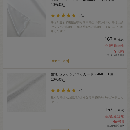
10Ae08_
2件
表面と裏面で表情が異なる中厚のサテン生地。表は上品
でシックな印象に、裏は華やかな印象に。お好みでご利
用ください。
187
円
(税込)
会員登録(無料)
8
pt獲得
※10cm単位価格
生地 ガラッシアジャガード（968） 1.白
10Aa05_
4件
星をちりばめた銀河のような織り模様のジャガード生地
です。
143
円
(税込)
会員登録(無料)
6
pt獲得
※10cm単位価格