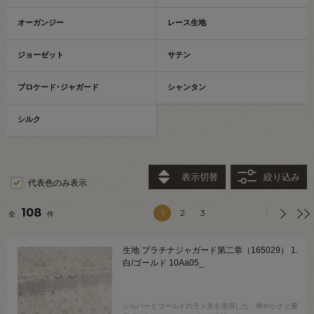
オーガンジー
レース生地
ジョーゼット
サテン
ブロケード･ジャガード
シャンタン
シルク
表示切替
絞り込み
代表色のみ表示
108
1
2
3
全
件
生地 プラチナジャガード第二章（165029） 1.
白/ゴールド 10Aa05_
シルバーとゴールドのラメ糸を使用した、華やかさと重