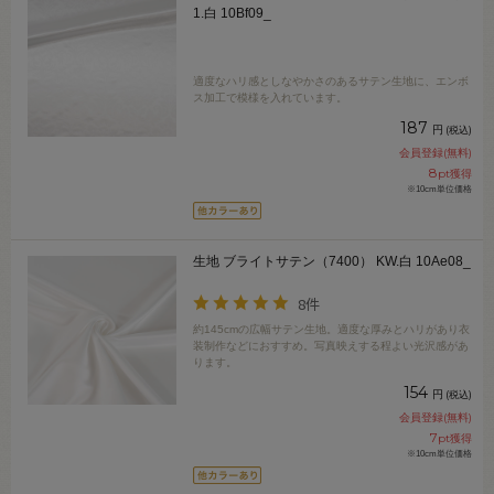
1.白 10Bf09_
適度なハリ感としなやかさのあるサテン生地に、エンボ
ス加工で模様を入れています。
187
円
(税込)
会員登録(無料)
8
pt獲得
※10cm単位価格
生地 ブライトサテン（7400） KW.白 10Ae08_
8件
約145cmの広幅サテン生地。適度な厚みとハリがあり衣
装制作などにおすすめ。写真映えする程よい光沢感があ
ります。
154
円
(税込)
会員登録(無料)
7
pt獲得
※10cm単位価格