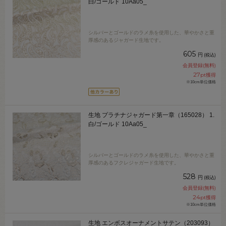
白/ゴールド 10Aa05_
シルバーとゴールドのラメ糸を使用した、華やかさと重
厚感のあるジャガード生地です。
605
円
(税込)
会員登録(無料)
27
pt獲得
※10cm単位価格
生地 プラチナジャガード第一章（165028） 1.
白/ゴールド 10Aa05_
シルバーとゴールドのラメ糸を使用した、華やかさと重
厚感のあるフクレジャガード生地です。
528
円
(税込)
会員登録(無料)
24
pt獲得
※10cm単位価格
生地 エンボスオーナメントサテン（203093）