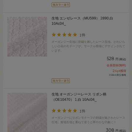
生地 エンゼレース（MU599） 2890.白
10Ac04_
1件
オーガンジー生地に刺繍を施したレース生地。かわいら
しい小花のモチーフが、サークル模様にデザインされて
います。
528
円
(税込)
会員登録(無料)
24
pt獲得
※10cm単位価格
生地 オーガンジーレース リボン柄
（OE10470） 1.白 10Ac04_
1件
オーガンジーにリボンモチーフの刺繍が施されたレース
生地。無地生地と重ねて使うと華やかな印象に！
308
円
(税込)