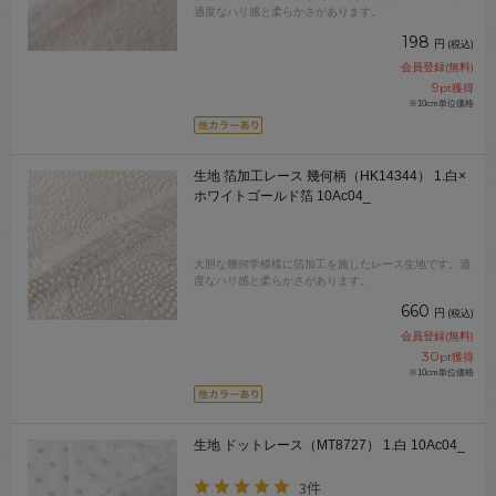
適度なハリ感と柔らかさがあります。
198
円
(税込)
会員登録(無料)
9
pt獲得
※10cm単位価格
生地 箔加工レース 幾何柄（HK14344） 1.白×
ホワイトゴールド箔 10Ac04_
大胆な幾何学模様に箔加工を施したレース生地です。適
度なハリ感と柔らかさがあります。
660
円
(税込)
会員登録(無料)
30
pt獲得
※10cm単位価格
生地 ドットレース（MT8727） 1.白 10Ac04_
3件