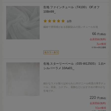
生地 ファインチュール（T4100） OF.オフ
10Bn99_
6件
繊細で透明感がある肌馴染みの良いチュール生地
66
円
(税込)
会員登録(無料)
3
pt獲得
※10cm単位価格
生地 スターリーベール（035-W1250S） 1.白×
シルバーラメ 10Aa01_
細かなラメが散りばめられた20デニール程度の薄手チュ
ール。衣装、コスプレ、装飾などにおすすめの華やかな
生地です。
220
円
(税込)
会員登録(無料)
10
pt獲得