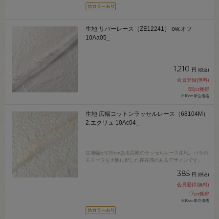
生地 リバーレース（ZE12241） ow.オフ
10Aa05_
1,210
円
(税込)
会員登録(無料)
55
pt獲得
※10cm単位価格
生地 広幅コットンラッセルレース（68104M）
2.エクリュ 10Ac04_
生地幅が135cmある広幅のラッセルレース生地。バラの
モチーフを大胆に配した存在感のあるデザインです。
385
円
(税込)
会員登録(無料)
17
pt獲得
※10cm単位価格