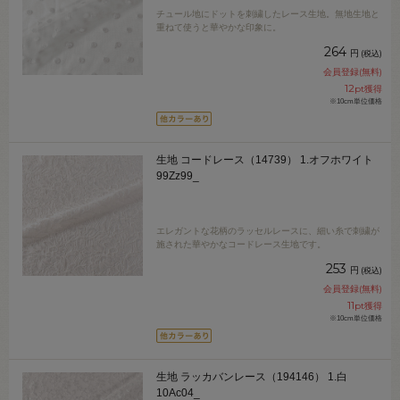
チュール地にドットを刺繍したレース生地。無地生地と
重ねて使うと華やかな印象に。
264
円
(税込)
会員登録(無料)
12
pt獲得
※10cm単位価格
生地 コードレース（14739） 1.オフホワイト
99Zz99_
エレガントな花柄のラッセルレースに、細い糸で刺繍が
施された華やかなコードレース生地です。
253
円
(税込)
会員登録(無料)
11
pt獲得
※10cm単位価格
生地 ラッカバンレース（194146） 1.白
10Ac04_