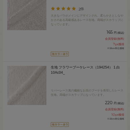
2件
大きなバラがメインにデザインされ、柔らかさとしなや
かさのある高級感あるレース生地。両端がスカラップに
なっています。
165
円
(税込)
会員登録(無料)
7
pt獲得
※10cm単位価格
生地 フラワーブーケレース（194254） 1.白
10Ac04_
リバーレース風の繊細なお花のブーケを表現したレース
生地。両端がスカラップになっています。
220
円
(税込)
会員登録(無料)
10
pt獲得
※10cm単位価格