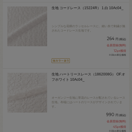
生地 コードレース（15224R） 1.白 10Ac04_
シンプルな花柄のラッセルレースに、細い糸で刺繍が施
されたコードレース生地です。
264
円
(税込)
会員登録(無料)
12
pt獲得
※10cm単位価格
生地 ハートリースレース（1862008G） OF.オ
フホワイト 10Ac04_
オーガンジー生地に草花のレースが配されているレース
生地。布端にはハートのリースがデザインされていま
す。
990
円
(税込)
会員登録(無料)
45
pt獲得
※10cm単位価格