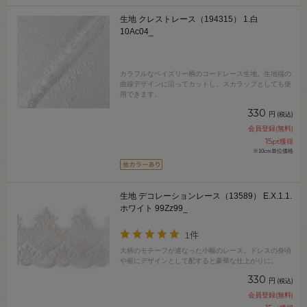
生地 クレストレース（194315） 1.白
10Ac04_
カラフルなペイズリー柄のコードレース生地。生地端の
曲線デザインに沿ってカットし、スカラップとしても使
用できます。
330
円
(税込)
会員登録(無料)
15
pt獲得
※10cm単位価格
生地 デコレーションレース（13589） E.X.1.1.
ホワイト 99Zz99_
1件
大柄のモチーフが連なった小幅のレース。ドレスの身頃
や裾にデザインとして配すると豪華な仕上がりに。
330
円
(税込)
会員登録(無料)