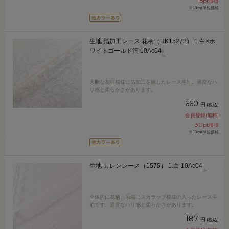
15
pt獲得
※10cm単位価格
生地 箔加工レース 花柄（HK15273） 1.白×ホ
ワイトゴールド箔 10Ac04_
大胆な花柄模様に箔加工を施したレース生地。適度なハ
リ感と柔らかさがあります。
660
円
(税込)
会員登録(無料)
30
pt獲得
※10cm単位価格
生地 カレンレース（1575） 1.白 10Ac04_
全体的に花柄、両端にスカラップ模様の入ったレース生
地です。適度なハリ感と柔らかさがあります。
187
円
(税込)