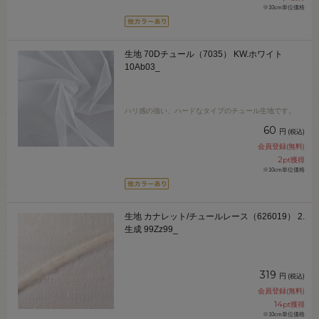
※10cm単位価格
生地 70Dチュール（7035） KW.ホワイト
10Ab03_
ハリ感の強い、ハードなタイプのチュール生地です。
60
円
(税込)
会員登録(無料)
2
pt獲得
※10cm単位価格
生地 カナレット/チュールレース（626019） 2.
生成 99Zz99_
319
円
(税込)
会員登録(無料)
14
pt獲得
※10cm単位価格