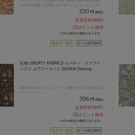
ンリー) リバティの遺産に対する彼女の永続的な影響力
と時代を超越した貢献へのオマージュとなっています。
330
円
(税込)
会員登録(無料)
15
ポイント獲得
※10cm単位の価格となります。
生地 LIBERTY FABRICS リバティ・ファブリ
ックス エアリーコット 2023AW Dancing
...
2023年AWコレクション ソフトで暖かいビエラ生地のエ
アリーコット。
396
円
(税込)
会員登録(無料)
18
ポイント獲得
※10cm単位の価格となります。