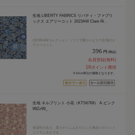
生地 LIBERTY FABRICS リバティ・ファブリ
ックス エアリーコット 2023AW Clare Ri
...
2023年AWコレクション ソフトで暖かいビエラ生地のエ
アリーコット。
396
円
(税込)
会員登録(無料)
18
ポイント獲得
※10cm単位の価格となります。
生地 ネルプリント 小花（KTS6769） A.ピンク
99Zz99_
保温性があり、柔らかくふんわりとした風合いのコット
ンフランネルです。