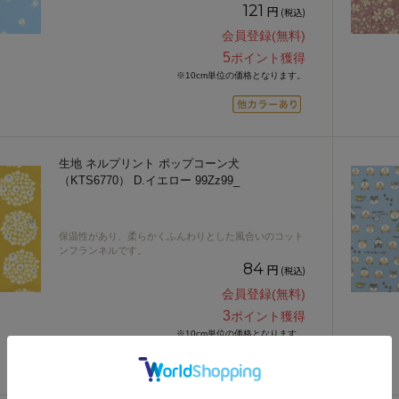
121
円
(税込)
会員登録(無料)
5
ポイント獲得
※10cm単位の価格となります。
生地 ネルプリント ポップコーン犬
（KTS6770） D.イエロー 99Zz99_
保温性があり、柔らかくふんわりとした風合いのコット
ンフランネルです。
84
円
(税込)
会員登録(無料)
3
ポイント獲得
※10cm単位の価格となります。