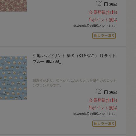
121
円
(税込)
会員登録(無料)
5
ポイント獲得
※10cm単位の価格となります。
生地 ネルプリント 柴犬（KTS6771） D.ライト
ブルー 99Zz99_
保温性があり、柔らかくふんわりとした風合いのコット
ンフランネルです。
121
円
(税込)
会員登録(無料)
5
ポイント獲得
※10cm単位の価格となります。