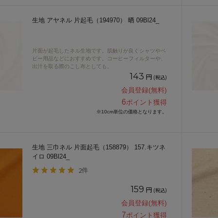
生地 アヤネル 片起毛（194970） 晒 09Bl24_
片面が起毛したネル生地です。肌触りが良くシャツやベ
ビー用品などにおすすめです。コーヒーフィルターや、
出汁を取る際のこし布としても。
143
円
(税込)
会員登録(無料)
6
ポイント獲得
※10cm単位の価格となります。
生地 三巾ネル 片面起毛（158879） 157.キツネ
イロ 09Bl24_
2件
159
円
(税込)
会員登録(無料)
7
ポイント獲得