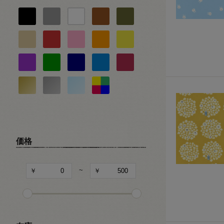
ピアノ・音楽
バレエ・ダンス
スポーツ
食べ物・スイーツ
キャラクター
和・チャイナ風柄
価格
文字・記号
~
その他の柄