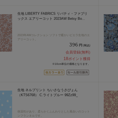
生地 LIBERTY FABRICS リバティ・ファブリ
ックス エアリーコット 2023AW Betsy Bo
...
2023年AWコレクション ソフトで暖かいビエラ生地のエ
アリーコット。
396
円
(税込)
会員登録(無料)
18
ポイント獲得
※10cm単位の価格となります。
生地 ネルプリント ちいさなうさぴょん
（KTS6768） C.ライトブルー 99Zz99_
保温性があり、柔らかくふんわりとした風合いのコット
ンフランネルです。