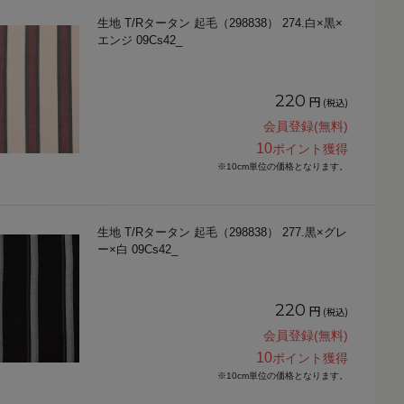
生地 T/Rタータン 起毛（298838） 274.白×黒×
エンジ 09Cs42_
220
円
(税込)
会員登録(無料)
10
ポイント獲得
※10cm単位の価格となります。
生地 T/Rタータン 起毛（298838） 277.黒×グレ
ー×白 09Cs42_
220
円
(税込)
会員登録(無料)
10
ポイント獲得
※10cm単位の価格となります。