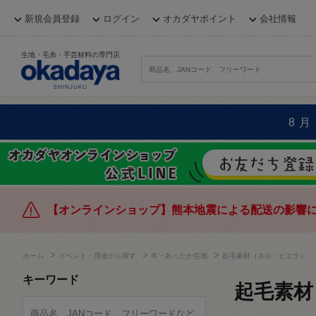
新規会員登録
ログイン
オカダヤポイント
会社情報
生地・毛糸・手芸材料の専門店
8月
【オンラインショップ】熊本地震による配送の影響
>
>
>
ホーム
イベント・用途から探す
冬・あったか生地
起毛素材（ネル・ビエラ）
キーワード
起毛素材