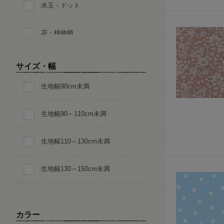
水玉・ドット
花・植物柄
ペイズリー
サイズ・幅
生地幅90cm未満
迷彩・アニマルパターン
生地幅90～110cm未満
ダイヤ・スクエア・幾何学
生地幅110～130cm未満
星・月・宇宙
生地幅130～150cm未満
動物・生き物・恐竜柄
乗り物
カラー