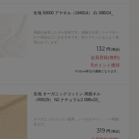
生地 50000 アヤネル（194914） 白 09Bl24_
両面が起毛したネル生地です。肌触りが良くシャツやベ
ビー用品などにおすすめです。布ナプキンにもによく使
用されています。
132
円
(税込)
会員登録(無料)
6
ポイント獲得
※10cm単位の価格となります。
生地 オーガニックコットン 両面ネル
（R0529） N2.ナチュラル2 09Bo33_
オーガニックコットン使用。ノーホルマリン、ノー樹脂
仕上げ。
319
円
(税込)