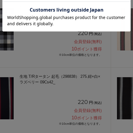
生地 T/Rタータン 起毛（298838） 272.白×黒×
グレー 09Cs42_
220
円
(税込)
会員登録(無料)
10
ポイント獲得
※10cm単位の価格となります。
生地 T/Rタータン 起毛（298838） 275.紺×白×
ラズベリー 09Cs42_
220
円
(税込)
会員登録(無料)
10
ポイント獲得
※10cm単位の価格となります。