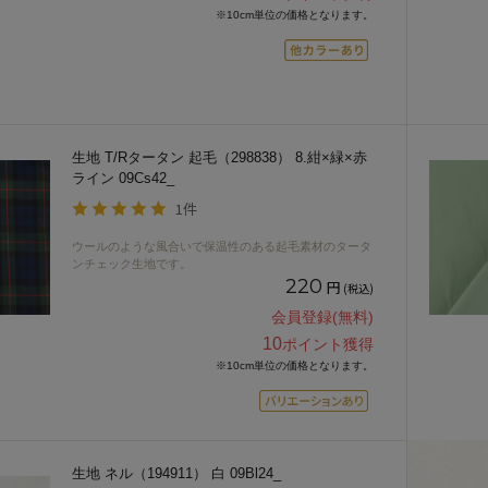
※10cm単位の価格となります。
生地 T/Rタータン 起毛（298838） 8.紺×緑×赤
ライン 09Cs42_
1件
ウールのような風合いで保温性のある起毛素材のタータ
ンチェック生地です。
220
円
(税込)
会員登録(無料)
10
ポイント獲得
※10cm単位の価格となります。
生地 ネル（194911） 白 09Bl24_