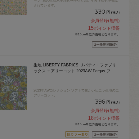
ーブ) 森の生態系が息吹を持って繋がりあう様子が表現
されています。
330
円
(税込)
会員登録(無料)
15
ポイント獲得
※10cm単位の価格となります。
生地 LIBERTY FABRICS リバティ・ファブリ
ックス エアリーコット 2023AW Fergus フ
...
2023年AWコレクション ソフトで暖かいビエラ生地のエ
アリーコット。
396
円
(税込)
会員登録(無料)
18
ポイント獲得
※10cm単位の価格となります。