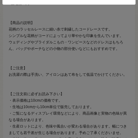
●生地幅：約110cm
【商品の説明】
花柄のラッセルレースに細い糸で刺繍したコードレースです。
シンプルな花柄がコードによってより華やかな印象を生んでいます。
ウェディングやブライダルこもの・ワンピースなどのドレスはもちろ
ん、バッグやポーチなどの小物の部分使いなどにもおすすめです。
【ご注意】
お洗濯の際は手洗い、アイロンはあて布をして低温でかけてください。
【ご注文前に必ずお読み下さい】
・表示価格は10cmの価格です。
・生地は10cmから10cm単位で販売しております。
・ご覧になるディスプレイ環境などにより、商品画像と実物の色味が異
なる場合があります。
・生産ロットにより、色味や風合いが変わる場合があります。幅につき
ましても若干差が生じる場合があります。予めご了承くださいませ。