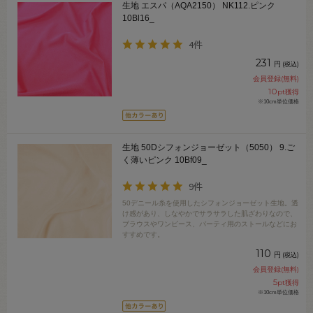
生地 エスパ（AQA2150） NK112.ピンク
10Bl16_
4件
231
円
(税込)
会員登録(無料)
10
pt獲得
※10cm単位価格
生地 50Dシフォンジョーゼット（5050） 9.ご
く薄いピンク 10Bf09_
9件
50デニール糸を使用したシフォンジョーゼット生地。透
け感があり、しなやかでサラサラした肌ざわりなので、
ブラウスやワンピース、パーティ用のストールなどにお
すすめです。
110
円
(税込)
会員登録(無料)
5
pt獲得
※10cm単位価格