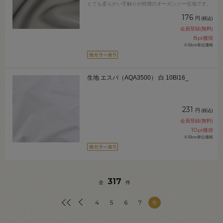
とても柔らかい手触りが特徴のオーガンジー生地です。
176
円
(税込)
会員登録(無料)
8
pt獲得
※10cm単位価格
生地 エスパ（AQA3500） 白 10Bl16_
231
円
(税込)
会員登録(無料)
10
pt獲得
※10cm単位価格
317
全
件
4
5
6
7
8