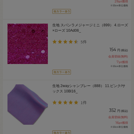
26
pt獲得
※10cm単位価格
生地 スパンラメジャージミニ（899） 4.ローズ
×ローズ 10Ad06_
5件
154
円
(税込)
会員登録(無料)
7
pt獲得
※10cm単位価格
生地 2wayシャンブレー（888） 11.ピンク/サ
ックス 10Bl16_
1件
352
円
(税込)
会員登録(無料)
16
pt獲得
※10cm単位価格