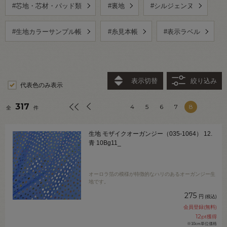
#芯地・芯材・パッド類
#裏地
#シルジェンヌ
#生地カラーサンプル帳
#糸見本帳
#表示ラベル
表示切替
絞り込み
代表色のみ表示
317
4
5
6
7
8
全
件
生地 モザイクオーガンジー（035-1064） 12.
青 10Bg11_
オーロラ箔の模様が特徴的なハリのあるオーガンジー生
地です。
275
円
(税込)
会員登録(無料)
12
pt獲得
※10cm単位価格