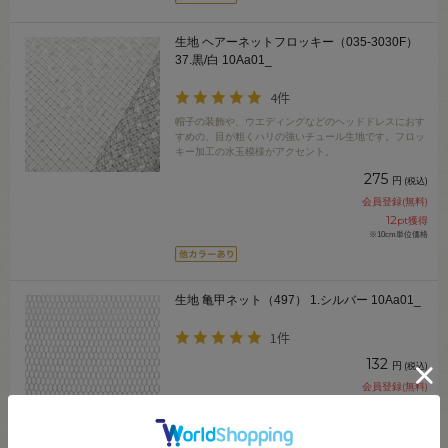
生地 ヘアーネットフロッキー（035-3030F）
37.黒/白 10Aa01_
4件
帽子の装飾や、ウエディングなどのヘッドドレスにおす
すめの、目が粗くハリの強いチュール生地です。フロッ
キー加工の水玉模様がアクセント。
275
円
(税込)
会員登録(無料)
12
pt獲得
※10cm単位価格
生地 亀甲ネット（497） 1.シルバー 10Aa01_
1件
132
円
(税込)
会員登録(無料)
6
pt獲得
※10cm単位価格