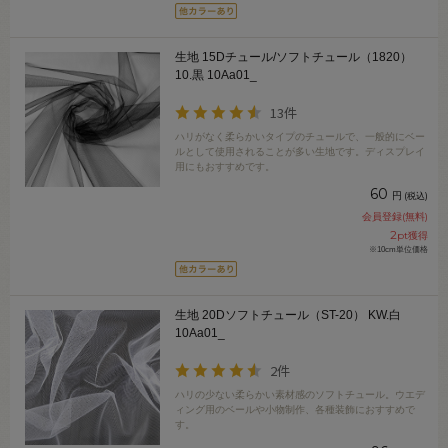
生地 15Dチュール/ソフトチュール（1820）
10.黒 10Aa01_
13件
ハリがなく柔らかいタイプのチュールで、一般的にベー
ルとして使用されることが多い生地です。ディスプレイ
用にもおすすめです。
60
円
(税込)
会員登録(無料)
2
pt獲得
※10cm単位価格
生地 20Dソフトチュール（ST-20） KW.白
10Aa01_
2件
ハリの少ない柔らかい素材感のソフトチュール。ウエデ
ィング用のベールや小物制作、各種装飾におすすめで
す。