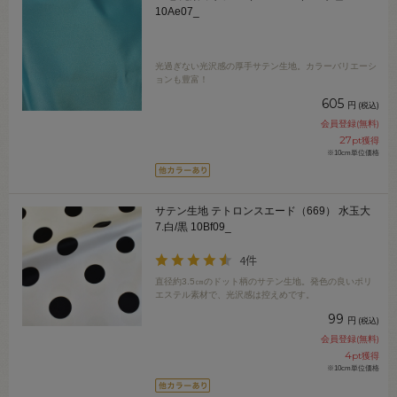
10Ae07_
光過ぎない光沢感の厚手サテン生地。カラーバリエーシ
ョンも豊富！
605
円
(税込)
会員登録(無料)
27
pt獲得
※10cm単位価格
サテン生地 テトロンスエード（669） 水玉大
7.白/黒 10Bf09_
4件
直径約3.5㎝のドット柄のサテン生地。発色の良いポリ
エステル素材で、光沢感は控えめです。
99
円
(税込)
会員登録(無料)
4
pt獲得
※10cm単位価格