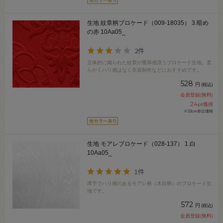
生地 紋章柄ブロケード（009-18035） 3.暗め
の赤 10Aa05_
2件
立体的に織られた紋章が重厚感漂うブロケード生地。柔
らかくハリ感はなく衣装制作などにおすすめです。
528
円
(税込)
会員登録(無料)
24
pt獲得
※10cm単位価格
生地 モアレブロケード（028-137） 1.白
10Aa05_
1件
厚手でハリ感のあるモアレ柄（木目柄）のブロケード生
地です。
572
円
(税込)
会員登録(無料)