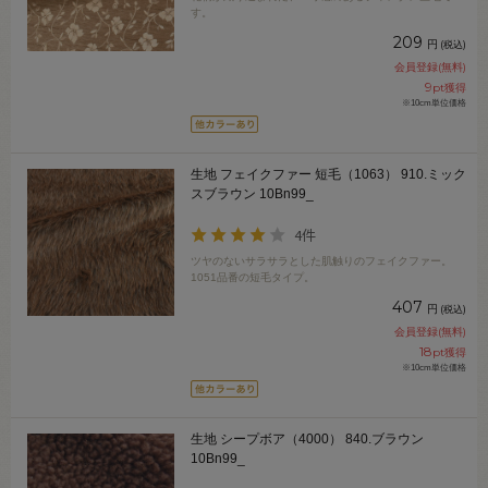
す。
209
円
(税込)
会員登録(無料)
9
pt獲得
※10cm単位価格
生地 フェイクファー 短毛（1063） 910.ミック
スブラウン 10Bn99_
4件
ツヤのないサラサラとした肌触りのフェイクファー。
1051品番の短毛タイプ。
407
円
(税込)
会員登録(無料)
18
pt獲得
※10cm単位価格
生地 シープボア（4000） 840.ブラウン
10Bn99_