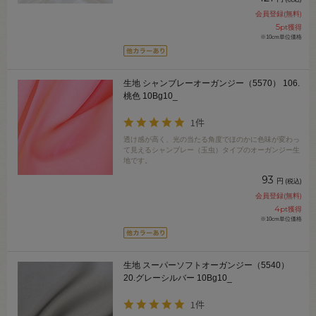
会員登録(無料)
5
pt獲得
※10cm単位価格
生地 シャンブレーオーガンジー（5570） 106.
桃色 10Bg10_
1件
透け感が高く、光の当たる角度でほのかに色味が変わっ
て見えるシャンブレー（玉虫）タイプのオーガンジー生
地です。
93
円
(税込)
会員登録(無料)
4
pt獲得
※10cm単位価格
生地 スーパーソフトオーガンジー（5540）
20.グレーシルバー 10Bg10_
1件