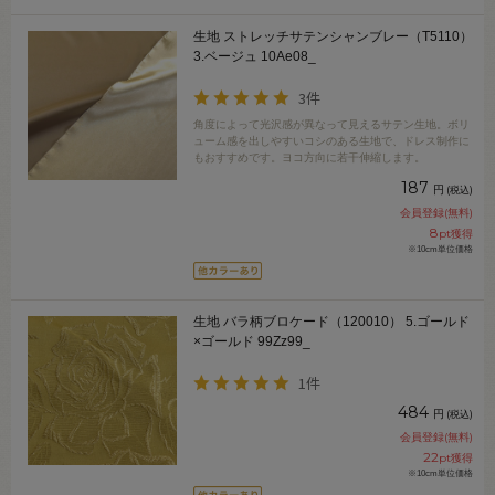
生地 ストレッチサテンシャンブレー（T5110）
3.ベージュ 10Ae08_
3件
角度によって光沢感が異なって見えるサテン生地。ボリ
ューム感を出しやすいコシのある生地で、ドレス制作に
もおすすめです。ヨコ方向に若干伸縮します。
187
円
(税込)
会員登録(無料)
8
pt獲得
※10cm単位価格
生地 バラ柄ブロケード（120010） 5.ゴールド
×ゴールド 99Zz99_
1件
484
円
(税込)
会員登録(無料)
22
pt獲得
※10cm単位価格