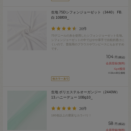
生地 75Dシフォンジョーゼット（3440） FB.
白 10Bf09_
20件
75デニールの糸を使用したシフォンジョーゼット生地。
シフォンジョーゼットの中ではやや厚手で比較的透けに
くいので、普段用のブラウスやワンピースにもおすすめ
です。
104
円
(税込)
会員登録(無料)
4
pt獲得
※10cm単位価格
生地 ポリエステルオーガンジー（2440W）
13.ハニーデュー 10Bg10_
26件
180色以上の豊富なカラバリ！
58
円
(税込)
会員登録(無料)