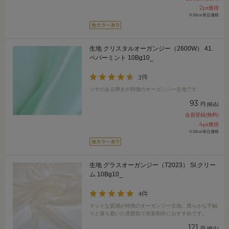
2
pt獲得
※10cm単位価格
生地 クリスタルオーガンジー（2600W） 41.
ペパーミント 10Bg10_
3件
ツヤのある輝きが特徴のオーガンジー生地です。
93
円
(税込)
会員登録(無料)
4
pt獲得
※10cm単位価格
生地 グラスオーガンジー（T2023） SI.クリー
ム 10Bg10_
4件
マットな質感が特徴のオーガンジー生地。滑らかな手触
りと落ち着いた雰囲気で衣装制作におすすめです。
121
円
(税込)