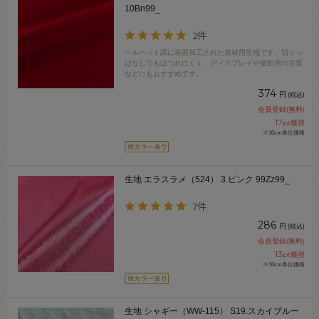
10Bn99_
2件
ベルベット調に表面加工された資材用生地です。切りっ
ぱなしでもほつれにくく、ディスプレイや撮影用の背景
などにもおすすめです。
374
円
(税込)
会員登録(無料)
17
pt獲得
※10cm単位価格
生地 エラスラメ（524） 3.ピンク 99Zz99_
7件
286
円
(税込)
会員登録(無料)
13
pt獲得
※10cm単位価格
生地 シャギー（WW-115） S19.スカイブルー