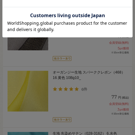
生地 ラメメッシュ（481） 10.黒×ゴールド
10Bk15_
9件
110
円
(税込)
会員登録(無料)
5
pt獲得
※10cm単位価格
オーガンジー生地 スパーククレポン（468）
16.黄色 10Bg10_
6件
77
円
(税込)
会員登録(無料)
3
pt獲得
※10cm単位価格
生地 先染めサテン（028-3162） 6.水色