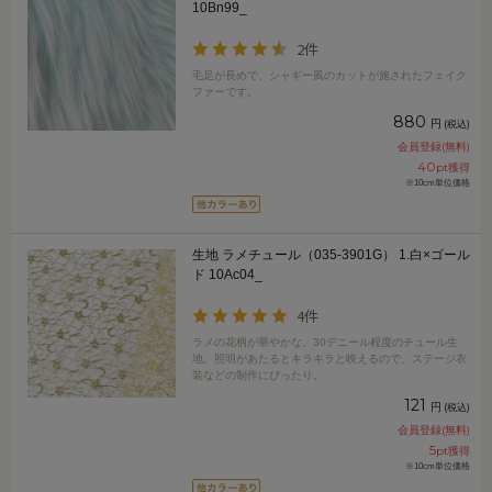
10Bn99_
2件
毛足が長めで、シャギー風のカットが施されたフェイク
ファーです。
880
円
(税込)
会員登録(無料)
40
pt獲得
※10cm単位価格
生地 ラメチュール（035-3901G） 1.白×ゴール
ド 10Ac04_
4件
ラメの花柄が華やかな、30デニール程度のチュール生
地。照明があたるとキラキラと映えるので、ステージ衣
装などの制作にぴったり。
121
円
(税込)
会員登録(無料)
5
pt獲得
※10cm単位価格