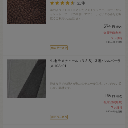
21件
羊のようにモコモコとしたフェイクファー。コートやジ
ャケット、フードの内側、マフラー、ぬいぐるみなど幅
広くご利用いただけます。
374
円
(税込)
会員登録(無料)
17
pt獲得
※10cm単位価格
生地 ラメチュール（N-8-S） 3.黒×シルバーラ
メ 10Aa01_
控えなラメの輝きが魅力のチュール生地。ハリのない柔
らかい素材です。
165
円
(税込)
会員登録(無料)
7
pt獲得
※10cm単位価格