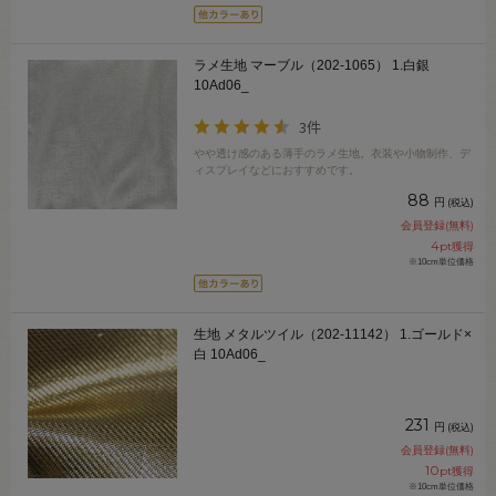
ラメ生地 マーブル（202-1065） 1.白銀
10Ad06_
3件
やや透け感のある薄手のラメ生地。衣装や小物制作、デ
ィスプレイなどにおすすめです。
88
円
(税込)
会員登録(無料)
4
pt獲得
※10cm単位価格
生地 メタルツイル（202-11142） 1.ゴールド×
白 10Ad06_
231
円
(税込)
会員登録(無料)
10
pt獲得
※10cm単位価格