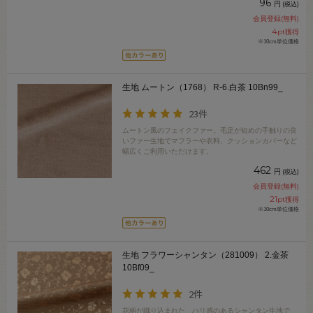
96
円
(税込)
会員登録(無料)
4
pt獲得
※10cm単位価格
生地 ムートン（1768） R-6.白茶 10Bn99_
23件
ムートン風のフェイクファー。毛足が短めの手触りの良
いファー生地でマフラーや衣料、クッションカバーなど
幅広くご利用いただけます。
462
円
(税込)
会員登録(無料)
21
pt獲得
※10cm単位価格
生地 フラワーシャンタン（281009） 2.金茶
10Bf09_
2件
花柄が織り込まれた、ハリ感のあるシャンタン生地で