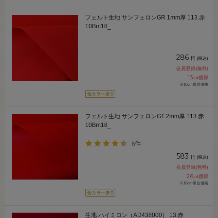
フェルト生地 サンフェロンGR 1mm厚 113.赤
10Bm18_
286
円
(税込)
会員登録(無料)
13
pt獲得
※10cm単位価格
フェルト生地 サンフェロンGT 2mm厚 113.赤
10Bm18_
6件
583
円
(税込)
会員登録(無料)
26
pt獲得
※10cm単位価格
生地 ハイミロン（AD438000） 13.赤