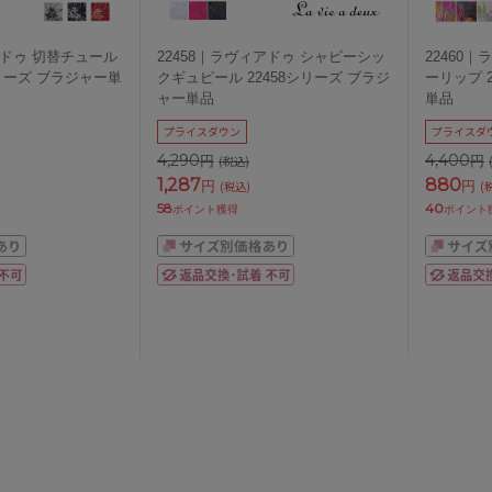
アドゥ 切替チュール
22458｜ラヴィアドゥ シャビーシッ
22460
シリーズ ブラジャー単
クギュピール 22458シリーズ ブラジ
ーリップ 
ャー単品
単品
プライスダウン
プライスダ
4,290
4,400
円
円
(税込)
1,287
880
円
円
(税込)
(
58
40
ポイント獲得
ポイント