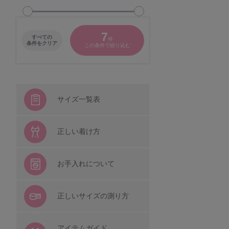
グラマープリンセス
7
すべての
件
パナシェ
条件をクリア
この条件で絞り込む
キャラクター
シシフィーユ
サイズ一覧表
ウンナナクール
正しい着け方
着る保湿クリーム
お手入れについて
レディースその他
正しいサイズの測り方
BROS by WACOAL MEN
アイテムガイド