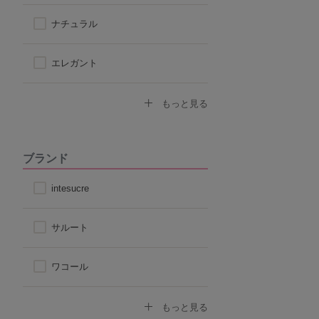
アウターに響きにくい
ナチュラル
楽なつけ心地
エレガント
なで肩対応ブラ
セクシー
もっと見る
ストラップ付け替えOKブラ
モード
ブランド
ストラップレス
スポーティ
intesucre
自然なシルエット
シンプル
サルート
丸みのあるシルエット
ワコール
トリンプ
もっと見る