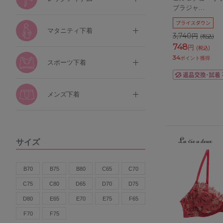
ブラジャ
...
プライスダウン
マタニティ下着
3,740
円
(税込)
748
円
(税込)
34
ポイント獲得
スポーツ下着
メンズ下着
サイズ
B70
B75
B80
C65
C70
C75
C80
D65
D70
D75
D80
E65
E70
E75
F65
F70
F75