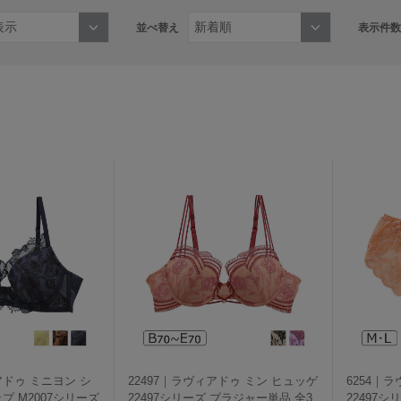
並べ替え
表示件数
アドゥ ミニヨン シ
22497｜ラヴィアドゥ ミン ヒュッゲ
6254｜
 M2007シリーズ
22497シリーズ ブラジャー単品 全3
22497