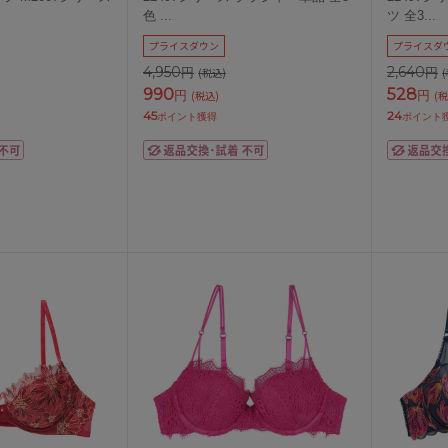
色
...
ツ 全3
...
プライスダウン
プライスダ
4,950
2,640
円
円
(税込)
990
528
円
円
(税込)
(税
45
24
ポイント獲得
ポイント