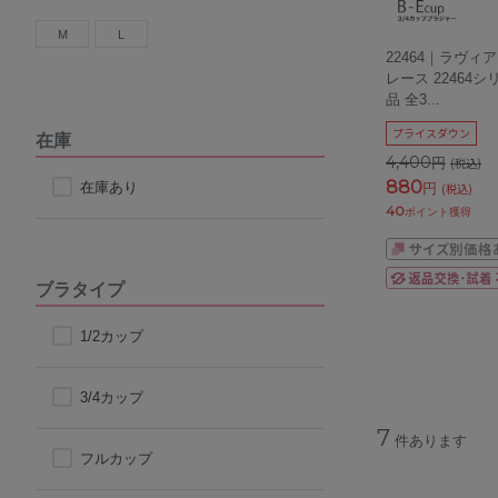
M
L
22464｜ラヴィ
レース 22464
品 全3
...
プライスダウン
在庫
4,400
円
(税込)
880
在庫あり
円
(税込)
40
ポイント獲得
ブラタイプ
1/2カップ
3/4カップ
7
件あります
フルカップ