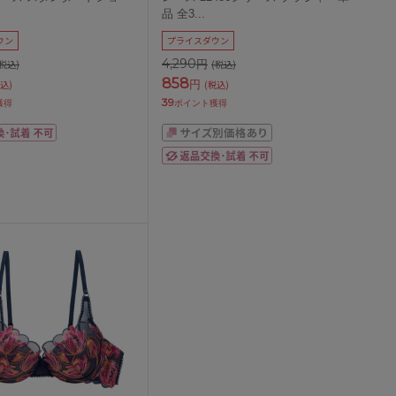
品 全3
...
ウン
プライスダウン
4,290
円
(税込)
(税込)
858
円
込)
(税込)
39
獲得
ポイント獲得