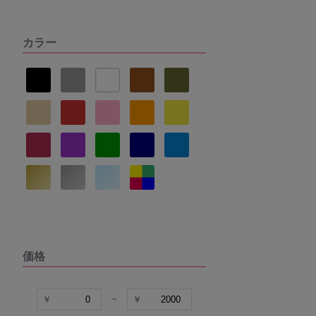
アツギ
カラー
ヌーブラ
ナルエー
セントオードリー
La vie a deux
DOMESTIC UNDER
価格
VIAGE
COCO Linge
~