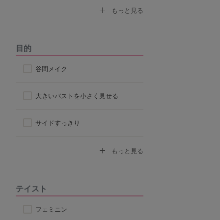
ノンワイヤーブラ
もっと見る
モールドカップ
目的
ナイトブラ
谷間メイク
ハーフトップ
大きいバストを小さく見せる
チューブブラ
サイドすっきり
ロングブラ
デコルテふっくら
もっと見る
脇高ブラ
ボリュームアップ
テイスト
4/5カップ
背中すっきり
フェミニン