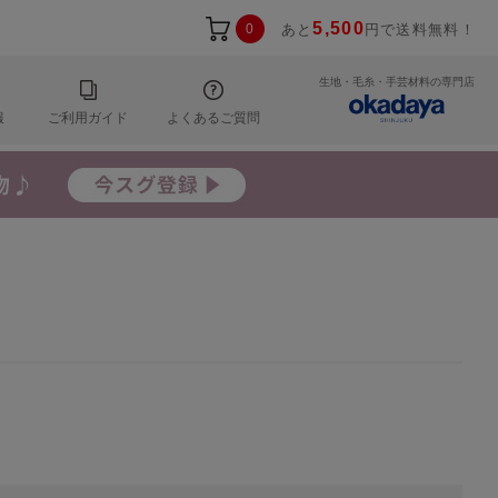
5,500
0
あと
円で送料無料！
生地・毛糸・手芸材料の専門店
報
ご利用ガイド
よくあるご質問
。