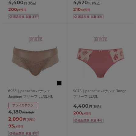
4,400
4,620
円
(税込)
円
(税込)
200
210
pt獲得
pt獲得
6955｜panache パナシェ
9073｜panache パナシェ Tango
Jasmine ブリーフ LL/3L/4L
ブリーフ LL/3L
プライスダウン
4,400
円
(税込)
4,180
円
(税込)
200
pt獲得
2,090
円
(税込)
95
pt獲得