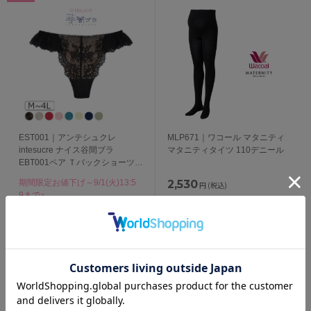
EST001｜アンテシュクレ
MLP671｜ワコール マタニティ
intesucre ナイス谷間ブラ
マタニティタイツ 110デニール
EBT001ペア Ｔバックショーツ
M/L/LL/3L/4L
期間限定お値下げ～9/1(火)13:5
2,530
円
(税込)
9まで♪
115
pt獲得
セール価格
1,760
円
(税込)
1,232
円
(税込)
56
pt獲得