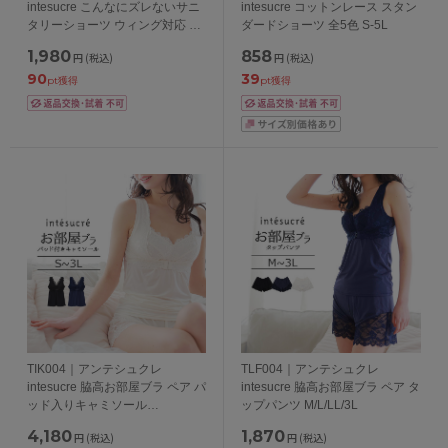
intesucre こんなにズレないサニ
intesucre コットンレース スタン
タリーショーツ ウィング対応 マ
ダードショーツ 全5色 S-5L
チ黒タイプ S/M/L/LL/3L 日本製
1,980
858
円
(税込)
円
(税込)
90
39
pt獲得
pt獲得
TIK004｜アンテシュクレ
TLF004｜アンテシュクレ
intesucre 脇高お部屋ブラ ペア パ
intesucre 脇高お部屋ブラ ペア タ
ッド入りキャミソール
ップパンツ M/L/LL/3L
S/M/L/LL/3L
4,180
1,870
円
(税込)
円
(税込)