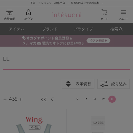
下着・ランジェリーの専門店 - 5,500円以上で送料無料 -
アイテム
ブランド
ブラタイプ
検索
LL
表示切替
絞り込み
435
7
8
9
10
11
全
件