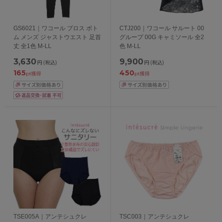
GS6021｜ワコール ブロス ボト
CTJ200｜ワコール サルート 00
ム メンズ ジャストウエスト 足首
グループ 00G キャミソール 全2
丈 全1色 M-LL
色 M-LL
3,630
9,900
円
(税込)
円
(税込)
165
450
pt獲得
pt獲得
TSE005A｜アンテシュクレ
TSC003｜アンテシュクレ