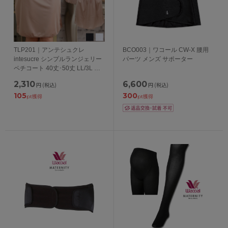
TLP201｜アンテシュクレ
BCO003｜ワコール CW-X 腰用
intesucre シンプルランジェリー
パーツ メンズ サポーター
ペチコート 40丈･50丈 LL/3L 日
本製
2,310
6,600
円
(税込)
円
(税込)
105
300
pt獲得
pt獲得