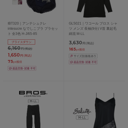
IBT320｜アンテシュクレ
GL5021｜ワコール ブロス シャ
intesucre なでしこブラ ブラセッ
ツ メンズ 長袖(9分) V首 裏起毛
ト 全3色 H-J/65-85
綿混 M-LL
プライスダウン
3,630
円
(税込)
6,160
円
(税込)
165
pt獲得
1,650
円
(税込)
75
pt獲得