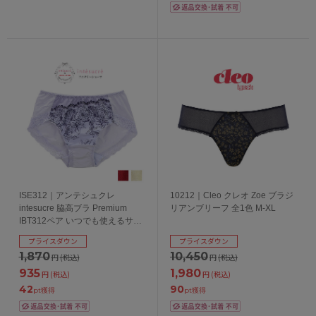
ISE312｜アンテシュクレ
10212｜Cleo クレオ Zoe ブラジ
intesucre 脇高ブラ Premium
リアンブリーフ 全1色 M-XL
IBT312ペア いつでも使えるサニ
タリーショーツ M-LL
プライスダウン
プライスダウン
1,870
10,450
円
(税込)
円
(税込)
935
1,980
円
(税込)
円
(税込)
42
90
pt獲得
pt獲得