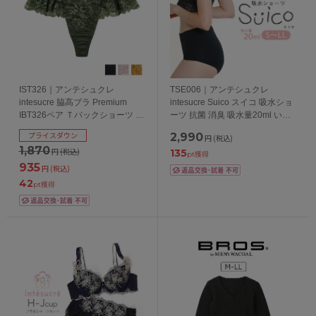
IST326｜アンテシュクレ
TSE006｜アンテシュクレ
intesucre 脇高ブラ Premium
intesucre Suico スイコ 吸水ショ
IBT326ペア Ｔバックショーツ 全
ーツ 抗菌 消臭 吸水量20ml いつ
4色 M-LL
でも使えるサニタリーショーツ
プライスダウン
2,990
円
(税込)
ウイング対応 S/M/L/LL 日本製
1,870
円
(税込)
135
pt獲得
935
円
(税込)
42
pt獲得