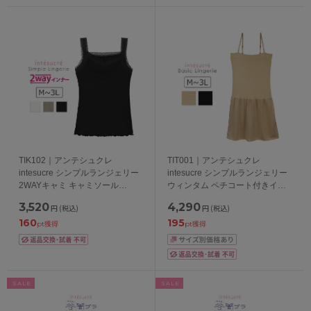
TIK102｜アンテシュクレ
TIT001｜アンテシュクレ
intesucre シンプルランジェリー
intesucre シンプルランジェリー
2WAYキャミ キャミソール
ウィンタム ペチコート付きイン
M/L/LL/3L 日本製
ナー ベアトップタイプ M/L/LL/3L
3,520
4,290
円
(税込)
円
(税込)
日本製
160
195
pt獲得
pt獲得
SALE
SALE