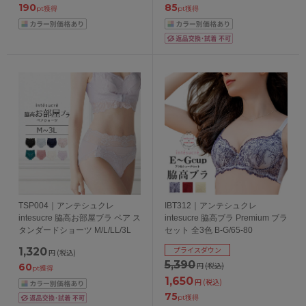
190
85
pt獲得
pt獲得
TSP004｜アンテシュクレ
IBT312｜アンテシュクレ
intesucre 脇高お部屋ブラ ペア ス
intesucre 脇高ブラ Premium ブラ
タンダードショーツ M/L/LL/3L
セット 全3色 B-G/65-80
プライスダウン
1,320
円
(税込)
5,390
円
(税込)
60
pt獲得
1,650
円
(税込)
75
pt獲得