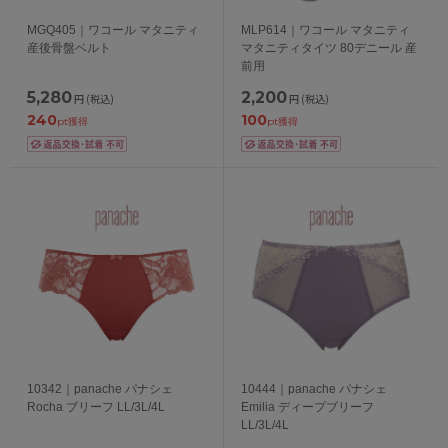
MGQ405｜ワコール マタニティ
MLP614｜ワコール マタニティ
産後骨盤ベルト
マタニティタイツ 80デニール 産
前用
5,280
2,200
円
(税込)
円
(税込)
240
100
pt獲得
pt獲得
10342｜panache パナシェ
10444｜panache パナシェ
Rocha ブリーフ LL/3L/4L
Emilia ディープブリーフ
LL/3L/4L