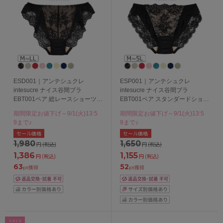
ESD001｜アンテシュクレ
ESP001｜アンテシュクレ
intesucre ナイス谷間ブラ
intesucre ナイス谷間ブラ
EBT001ペア 総レースショーツ
EBT001ペア スタンダードショー
M/L/LL
ツ M/L/LL/3L/4L/5L
期間限定お値下げ～9/1(火)13:5
期間限定お値下げ～9/1(火)13:5
9まで♪
9まで♪
セール価格
セール価格
1,980
1,650
円
(税込)
円
(税込)
1,386
1,155
円
(税込)
円
(税込)
63
52
pt獲得
pt獲得
SALE