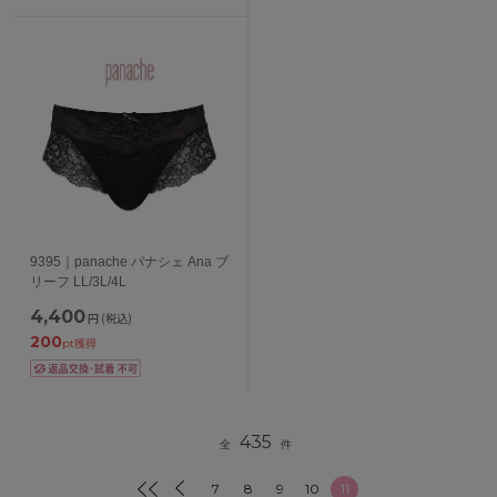
9395｜panache パナシェ Ana ブ
リーフ LL/3L/4L
4,400
円
(税込)
200
pt獲得
435
全
件
7
8
9
10
11