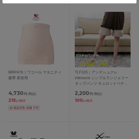
MRP476｜ワコール マタニティ
TLF105｜アンテシュクレ
腹帯 産前用
intesucre シンプルランジェリー
タップパンツ キュロットペチコ
ート M-LL/60丈・70丈 日本製
4,730
2,200
円
(税込)
円
(税込)
215
100
pt獲得
pt獲得