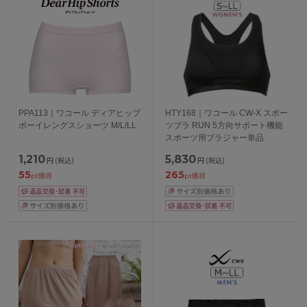
PPA113｜ワコール ディアヒップ
HTY168｜ワコール CW-X スポー
ボーイレングスショーツ M/L/LL
ツブラ RUN 5方向サポート機能
スポーツ用ブラジャー単品
1,210
5,830
円
(税込)
円
(税込)
55
265
pt獲得
pt獲得