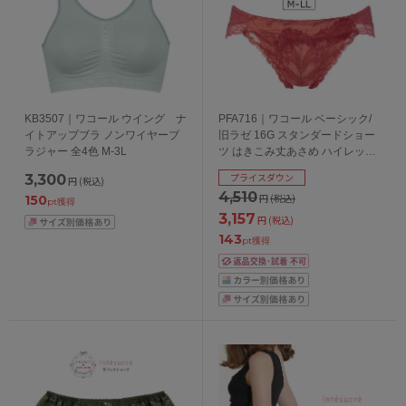
KB3507｜ワコール ウイング ナ
PFA716｜ワコール ベーシック/
イトアップブラ ノンワイヤーブ
旧ラゼ 16G スタンダードショー
ラジャー 全4色 M-3L
ツ はきこみ丈あさめ ハイレッグ
ショーツ 全4色 M-LL
プライスダウン
3,300
円
(税込)
4,510
円
(税込)
150
pt獲得
3,157
円
(税込)
143
pt獲得