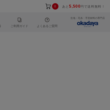
5,500
0
あと
円で送料無料！
生地・毛糸・手芸材料の専門店
報
ご利用ガイド
よくあるご質問