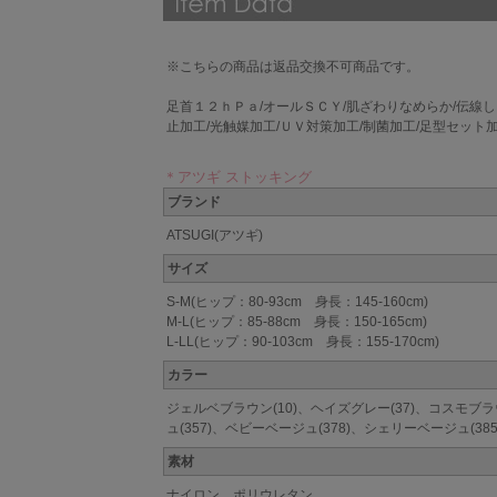
※こちらの商品は返品交換不可商品です。
足首１２ｈＰａ/オールＳＣＹ/肌ざわりなめらか/伝線し
止加工/光触媒加工/ＵＶ対策加工/制菌加工/足型セット
＊アツギ ストッキング
ブランド
ATSUGI(アツギ)
サイズ
S-M(ヒップ：80-93cm 身長：145-160cm)
M-L(ヒップ：85-88cm 身長：150-165cm)
L-LL(ヒップ：90-103cm 身長：155-170cm)
カラー
ジェルベブラウン(10)、ヘイズグレー(37)、コスモブラ
ュ(357)、ベビーベージュ(378)、シェリーベージュ(385
素材
ナイロン、ポリウレタン