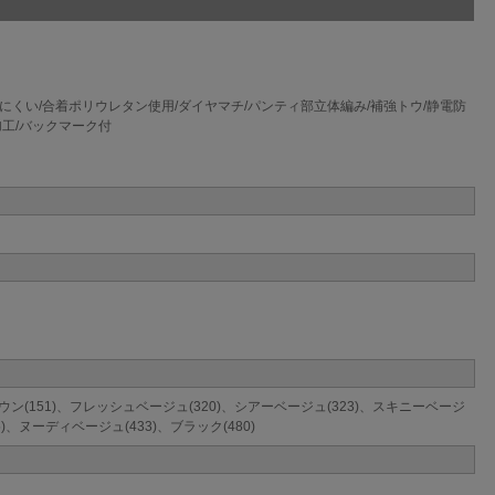
にくい/合着ポリウレタン使用/ダイヤマチ/パンティ部立体編み/補強トウ/静電防
加工/バックマーク付
ウン(151)、フレッシュベージュ(320)、シアーベージュ(323)、スキニーベージ
)、ヌーディベージュ(433)、ブラック(480)