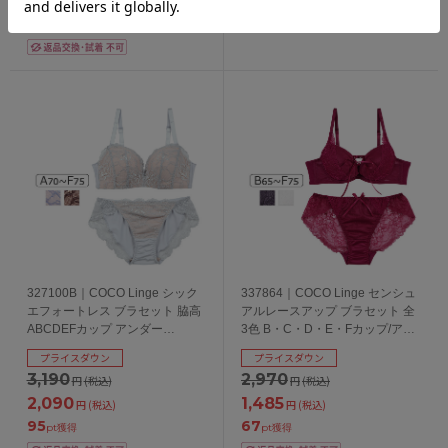
1,485
円
(税込)
67
pt獲得
327100B｜COCO Linge シック
337864｜COCO Linge センシュ
エフォートレス ブラセット 脇高
アルレースアップ ブラセット 全
ABCDEFカップ アンダー
3色 B・C・D・E・Fカップ/アン
65/70/75cm
ダー65・70・75cm
プライスダウン
プライスダウン
3,190
2,970
円
(税込)
円
(税込)
2,090
1,485
円
(税込)
円
(税込)
95
67
pt獲得
pt獲得