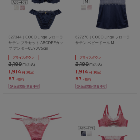
327344｜COCO Linge フローラ
627270｜COCO Linge フローラ
サテン ブラセット ABCDEFカッ
サテン ベビードール M
プ アンダー65/70/75cm
プライスダウン
プライスダウン
3,190
3,190
円
(税込)
円
(税込)
1,914
1,914
円
(税込)
円
(税込)
87
87
pt獲得
pt獲得