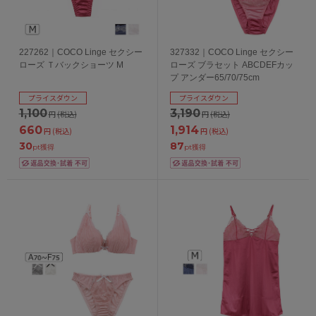
227262｜COCO Linge セクシー
327332｜COCO Linge セクシー
ローズ Ｔバックショーツ M
ローズ ブラセット ABCDEFカッ
プ アンダー65/70/75cm
プライスダウン
プライスダウン
1,100
3,190
円
(税込)
円
(税込)
660
1,914
円
(税込)
円
(税込)
30
87
pt獲得
pt獲得