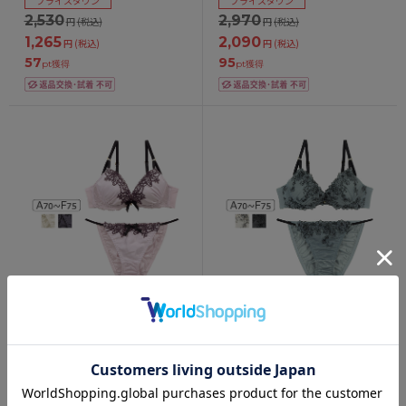
プライスダウン
プライスダウン
2,530
2,970
円
(税込)
円
(税込)
1,265
2,090
円
(税込)
円
(税込)
57
95
pt獲得
pt獲得
327254｜COCO Linge ビューテ
327236｜COCO Linge ミステリ
ィフルサテン ブラセット
アスフラワー ブラセット
ABCDEFカップ アンダー
ABCDEFカップ アンダー
65/70/75cm
65/70/75cm
プライスダウン
2,970
円
(税込)
2,970
円
(税込)
135
pt獲得