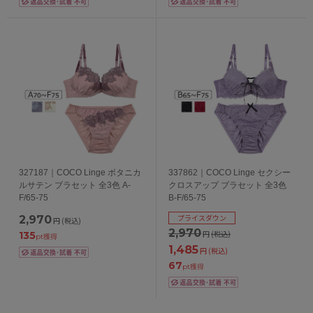
327187｜COCO Linge ボタニカ
337862｜COCO Linge セクシー
ルサテン ブラセット 全3色 A-
クロスアップ ブラセット 全3色
F/65-75
B-F/65-75
プライスダウン
2,970
円
(税込)
2,970
円
(税込)
135
pt獲得
1,485
円
(税込)
67
pt獲得