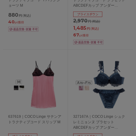
ョーツ M
ABCDEFカップ アンダー
65/70/75cm
プライスダウン
880
円
(税込)
2,970
円
(税込)
40
pt獲得
1,485
円
(税込)
67
pt獲得
637619｜COCO Linge サテンア
327167A｜COCO Linge シュク
トラクティブコード スリップ M
レミニョンヌ ブラセット
ABCDEFカップ アンダー
65/70/75cm