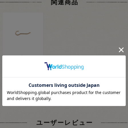
関連商品
バックルピン
（KP1N） 21mm G.ゴ
ールド 08Bg99_
165
円
(税込)
会員登録(無料)
7
pt獲得
ユーザーレビュー