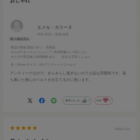
おしゃれ
エメル・カリーヌ
年代:
30代
性別:
女性
商品の用途
:普段づかい・実用品
オカダヤオンラインショップご利用回数
:4～5回くらい
オカダヤ実店舗ご利用経験
:あり
好きな手芸
:ししゅう
色：60mm
サイズ：AG.アンティークゴールド
アンティークなので、きらきらし過ぎないので上品な雰囲気です。落
ち着いた感じのベルトを仕立てるのに使います。
参考になった
0
Like!
0
2020.2.12