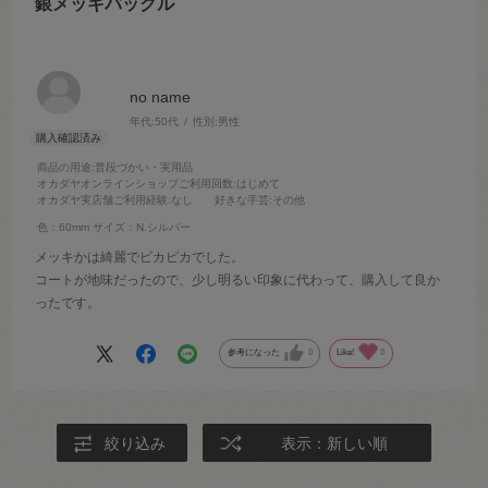
銀メッキバックル
no name
年代:
50代
性別:
男性
商品の用途
:普段づかい・実用品
オカダヤオンラインショップご利用回数
:はじめて
オカダヤ実店舗ご利用経験
:なし
好きな手芸
:その他
色：60mm
サイズ：N.シルバー
メッキかは綺麗でピカピカでした。
コートが地味だったので、少し明るい印象に代わって、購入して良か
ったです。
参考になった
0
Like!
0
絞り込み
表示：新しい順