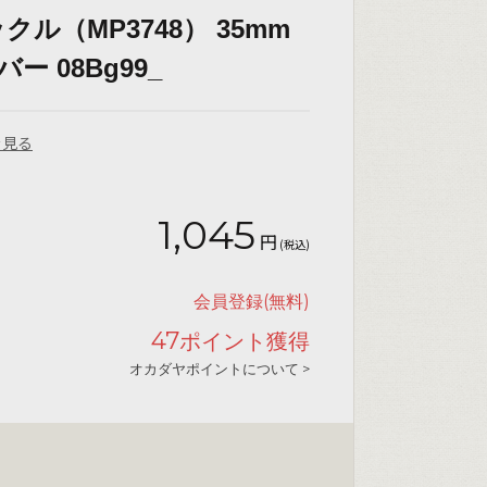
ル（MP3748） 35mm
ー 08Bg99_
を見る
1,045
円
(税込)
会員登録(無料)
47
ポイント獲得
オカダヤポイントについて >