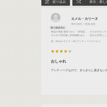
絞り込み
表示：新し
エメル・カリーヌ
年代:
30代
性別:
女性
商品の用途
:普段づかい・実用品
オカダヤオンラ
オカダヤ実店舗ご利用経験
:あり
好きな手芸
:し
色：60mm
サイズ：AG.アンティークゴールド
おしゃれ
アンティークなので、きらきらし過ぎない