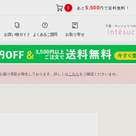
5,500
0
あと
円で送料無料！
下着・ランジェリーの
お買い物ガイド
よくあるご質問
お取り寄せ
お届け遅延が発生しております。詳しくは
こちら
をご確認くださいませ。