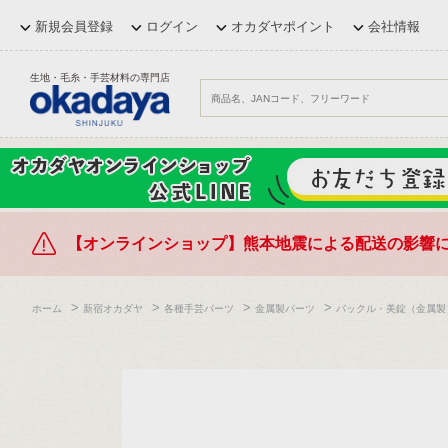
新規会員登録
ログイン
オカダヤポイント
会社情報
生地・毛糸・手芸材料の専門店
【オンラインショップ】熊本地震による配送の影響
>
>
>
>
ホーム
新宿オカダヤ
各種手芸パーツ
金属製パーツ
バックル・美錠（金属製