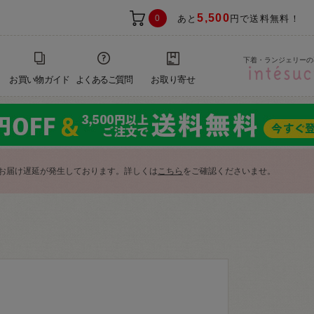
5,500
0
あと
円で送料無料！
下着・ランジェリーの
お買い物ガイド
よくあるご質問
お取り寄せ
お届け遅延が発生しております。詳しくは
こちら
をご確認くださいませ。