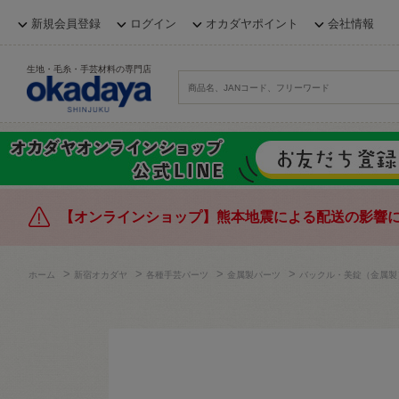
新規会員登録
ログイン
オカダヤポイント
会社情報
生地・毛糸・手芸材料の専門店
【オンラインショップ】熊本地震による配送の影響
>
>
>
>
ホーム
新宿オカダヤ
各種手芸パーツ
金属製パーツ
バックル・美錠（金属製