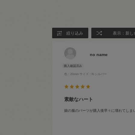
絞り込み
表示：新し
no name
色：20mm
サイズ：N.シルバー
素敵なハート
娘の服のパーツが購入後早々に壊れてしま