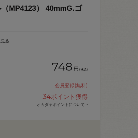
P4123） 40mmG.ゴ
を見る
748
円
(税込)
会員登録(無料)
34
ポイント獲得
オカダヤポイントについて >