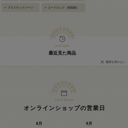
>
プラスチックパーツ
>
コードロック（樹脂製）
最近見た商品
履歴を残さない
オンラインショップの営業日
8
月
9
月