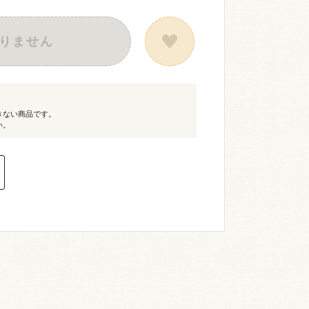
りません
きない商品です。
い。