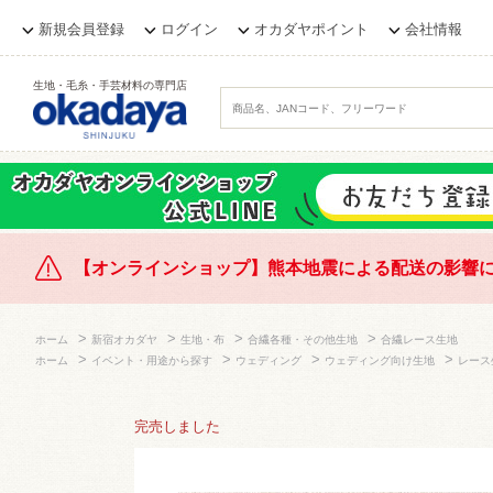
新規会員登録
ログイン
オカダヤポイント
会社情報
生地・毛糸・手芸材料の専門店
【オンラインショップ】熊本地震による配送の影響
>
>
>
>
ホーム
新宿オカダヤ
生地・布
合繊各種・その他生地
合繊レース生地
>
>
>
>
ホーム
イベント・用途から探す
ウェディング
ウェディング向け生地
レース
完売しました