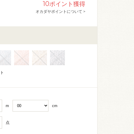
10
ポイント獲得
オカダヤポイントについて >
イト
m
cm
点