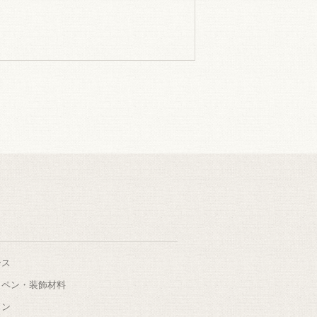
ース
ッペン・装飾材料
タン