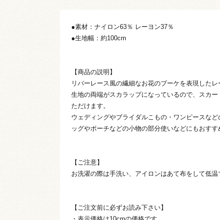
●素材：ナイロン63％ レーヨン37％
●生地幅：約100cm
【商品の説明】
リバーレース風の繊細なお花のブーケを表現したレ
生地の両端がスカラップになっているので、スカー
ただけます。
ウェディングやブライダルこもの・ワンピースなど
ッグやポーチなどの小物の部分使いなどにもおすす
【ご注意】
お洗濯の際は手洗い、アイロンはあて布をして低温
【ご注文前に必ずお読み下さい】
・表示価格は10cmの価格です。