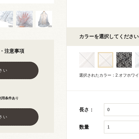
カラーを選択してください
・注意事項
さい
選択されたカラー：2.オフホワ
利用条件あり
長さ：
さい
数量