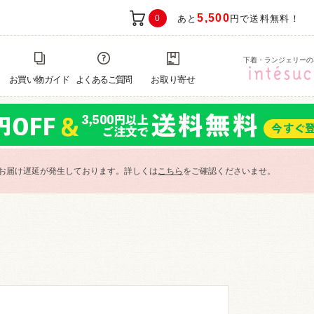
5,500
0
あと
円で送料無料！
下着・ランジェリーの
お買い物ガイド
よくあるご質問
お取り寄せ
お届け遅延が発生しております。詳しくは
こちら
をご確認くださいませ。