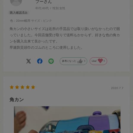
プーさん
年代:
40代
性別:
女性
色：20mm幅用
サイズ：ピンク
角カンの小さいサイズは近所の手芸品では取り扱いがなかったので困
っていました。今回店舗受け取りで送料もかからず、好きな色の角カ
ンを購入出来て良かったです。
早速防災頭巾のゴムのところに使用しました。
参考になった
0
Like!
0
2020.7.7
角カン