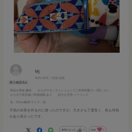
Mj
年代:
30代
性別:
女性
商品の用途
:趣味
オカダヤオンラインショップご利用回数
:2～3回くらい
オカダヤ実店舗ご利用経験
:あり
好きな手芸
:ソーイング
色：25mm幅用
サイズ：紺
子供の水筒を作るのに使ったのですが、大きさも丁度良く、色も何色
かあり良かったです。
参考になった
0
Like!
0