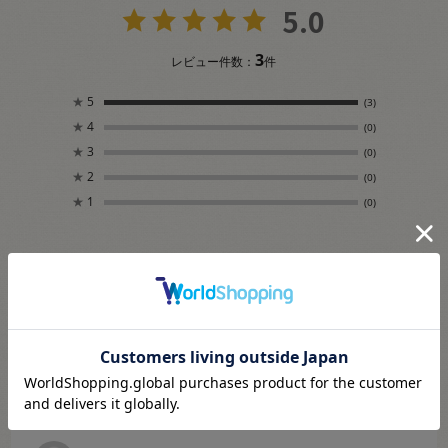
5.0
3
レビュー件数：
件
★
5
(3)
★
4
(0)
★
3
(0)
★
2
(0)
★
1
(0)
絞り込み
表示：新しい順
2023.4.16
迅速な対応に感謝です。