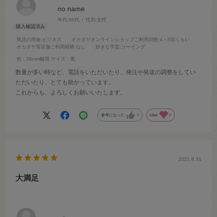
no name
年代:
60代
性別:
女性
商品の用途
:ビジネス
オカダヤオンラインショップご利用回数
:4～5回くらい
オカダヤ実店舗ご利用経験
:なし
好きな手芸
:ソーイング
色：38mm幅用
サイズ：黒
数量が多い時など、電話をいただいたり、発注や発送の調整をしてい
ただいたり、とても助かっています。
これからも、よろしくお願いいたします。
参考になった
0
Like!
0
2021.8.31
大満足