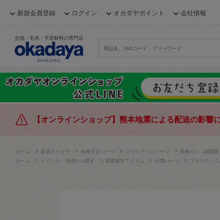
新規会員登録
ログイン
オカダヤポイント
会社情報
生地・毛糸・手芸材料の専門店
【オンラインショップ】熊本地震による配送の影響
>
>
>
>
ホーム
新宿オカダヤ
各種手芸パーツ
プラスチックパーツ
各種カン（樹脂製
>
>
>
>
ホーム
イベント・用途から探す
通園通学アイテム
付属パーツ
プラスチック