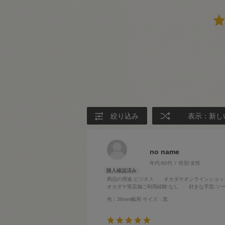
絞り込み
表示：新し
no name
年代:
60代
性別:
女性
商品の用途
:ビジネス
オカダヤオンラインショッ
オカダヤ実店舗ご利用経験
:なし
好きな手芸
:ソ
色：38mm幅用
サイズ：黒