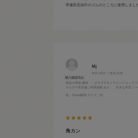
早速防災頭巾のゴムのところに使用しまし
Mj
年代:
30代
性別:
女性
商品の用途
:趣味
オカダヤオンラインショップご
オカダヤ実店舗ご利用経験
:あり
好きな手芸
:ソ
色：25mm幅用
サイズ：紺
角カン