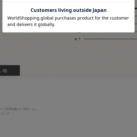
5.0
★
5
★
4
3
★
3
レビュー件数：
件
★
2
★
1
い順
プご利用回数
:4～5回くらい
ーイング