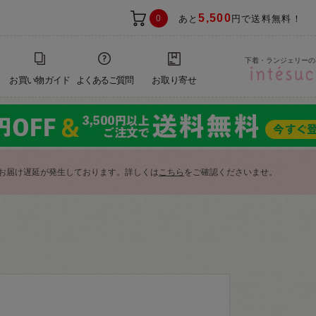
5,500
0
あと
円で送料無料！
下着・ランジェリーの
お買い物ガイド
よくあるご質問
お取り寄せ
お届け遅延が発生しております。詳しくは
こちら
をご確認くださいませ。