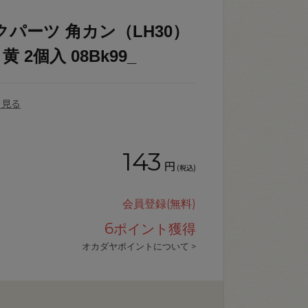
クパーツ 角カン（LH30）
 2個入 08Bk99_
を見る
143
円
(税込)
会員登録(無料)
6
ポイント獲得
オカダヤポイントについて >