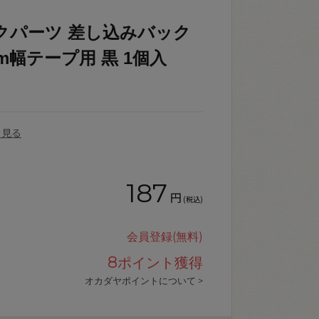
ックパーツ 差し込みバック
mm幅テープ用 黒 1個入
を見る
187
円
(税込)
会員登録(無料)
8
ポイント獲得
オカダヤポイントについて >