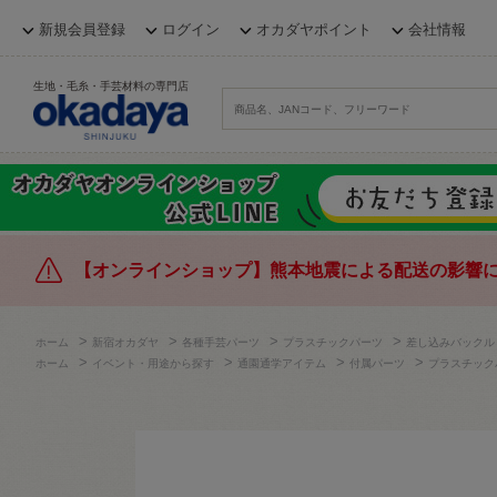
新規会員登録
ログイン
オカダヤポイント
会社情報
生地・毛糸・手芸材料の専門店
【オンラインショップ】熊本地震による配送の影響
>
>
>
>
ホーム
新宿オカダヤ
各種手芸パーツ
プラスチックパーツ
差し込みバックル
>
>
>
>
ホーム
イベント・用途から探す
通園通学アイテム
付属パーツ
プラスチック