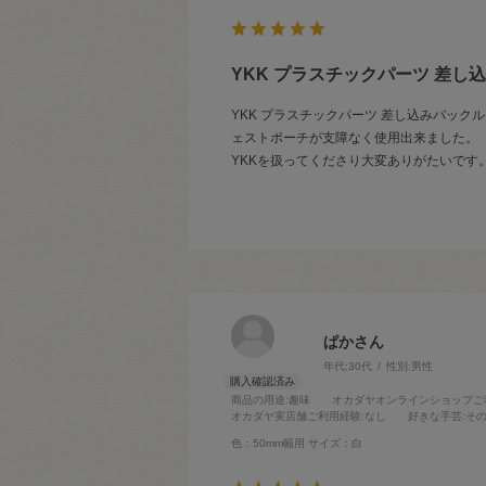
YKK プラスチックパーツ 差し込みバ
YKK プラスチックパーツ 差し込みバックル（L
ェストポーチが支障なく使用出来ました。
YKKを扱ってくださり大変ありがたいです
ぱかさん
年代:
30代
性別:
男性
商品の用途
:趣味
オカダヤオンラインショップご
オカダヤ実店舗ご利用経験
:なし
好きな手芸
:そ
色：50mm幅用
サイズ：白