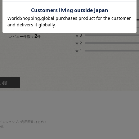
5.0
★
5
★
4
2
★
3
レビュー件数：
件
★
2
★
1
い順
インショップご利用回数
:はじめて
の他