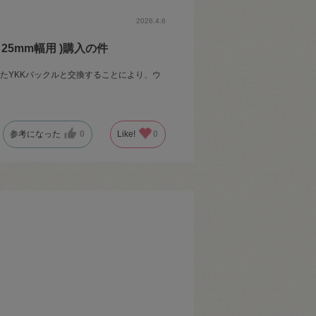
2026.4.6
 25mm幅用 )購入の件
掛けていたYKKバックルと交換することにより、ウ
参考になった
0
Like!
0