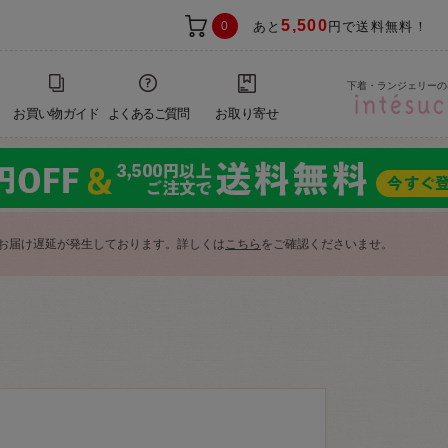
5,500
0
あと
円で送料無料！
下着・ランジェリーの
お買い物ガイド
よくあるご質問
お取り寄せ
お届け遅延が発生しております。詳しくは
こちら
をご確認くださいませ。