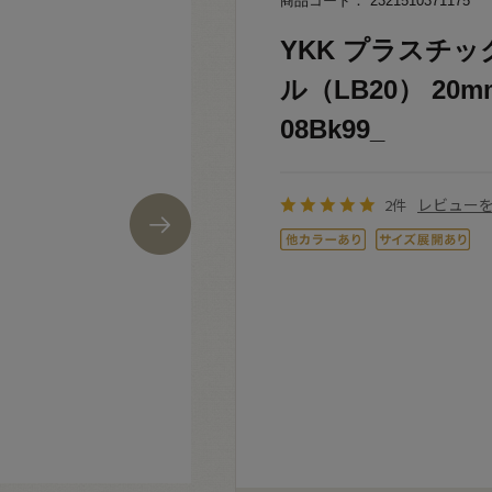
商品コード： 2321510371175
YKK プラスチ
ル（LB20） 20
08Bk99_
レビュー
2件