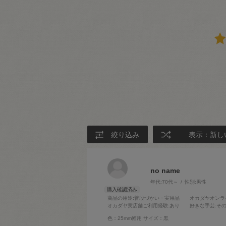
絞り込み
表示：新し
no name
年代:
70代～
性別:
男性
商品の用途
:普段づかい・実用品
オカダヤオンラ
オカダヤ実店舗ご利用経験
:あり
好きな手芸
:そ
色：25mm幅用
サイズ：黒