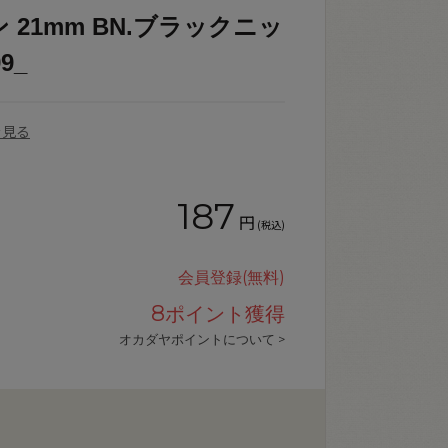
 21mm BN.ブラックニッ
9_
を見る
187
円
(税込)
会員登録(無料)
8
ポイント獲得
オカダヤポイントについて >