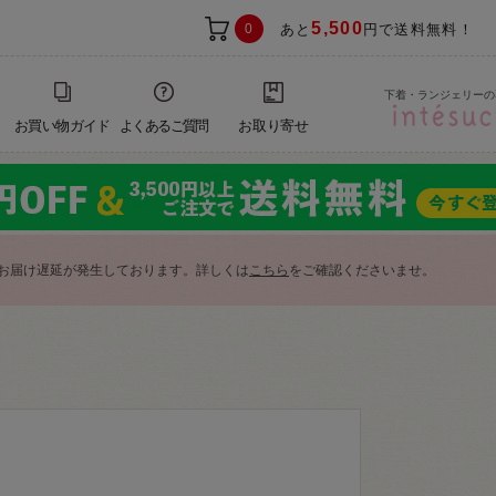
5,500
0
あと
円で送料無料！
下着・ランジェリーの
お買い物ガイド
よくあるご質問
お取り寄せ
お届け遅延が発生しております。詳しくは
こちら
をご確認くださいませ。