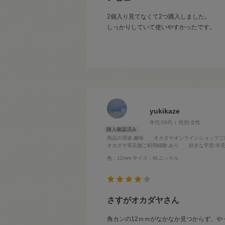
2個入り見てなくて2つ購入しました。
しっかりしていて使いやすかったです。
yukikaze
年代:
50代
性別:
女性
商品の用途
:趣味
オカダヤオンラインショップご
オカダヤ実店舗ご利用経験
:あり
好きな手芸
:羊
色：12mm
サイズ：Ni.ニッケル
さすがオカダヤさん
角カンの12ｍｍがなかなか見つからず、や