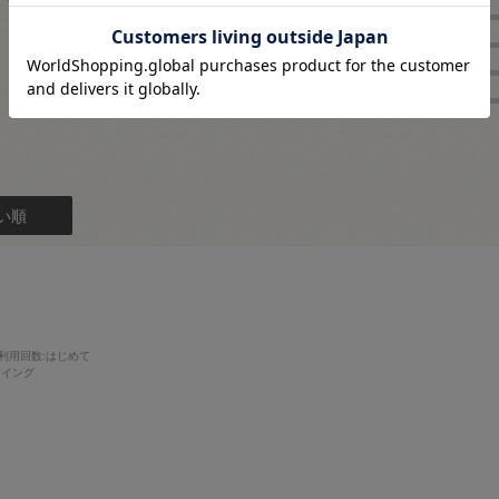
4.5
★
4
2
★
3
レビュー件数：
件
★
2
★
1
い順
利用回数
:はじめて
ーイング