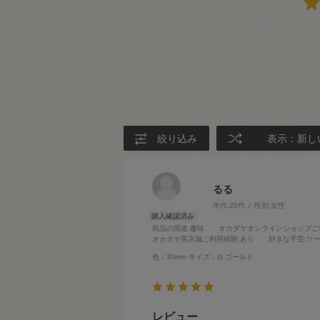
絞り込み
表示：新し
るる
年代:
20代
性別:
女性
商品の用途
:趣味
オカダヤオンラインショップご
オカダヤ実店舗ご利用経験
:あり
好きな手芸
:ソ
色：30mm
サイズ：G.ゴールド
レビュー