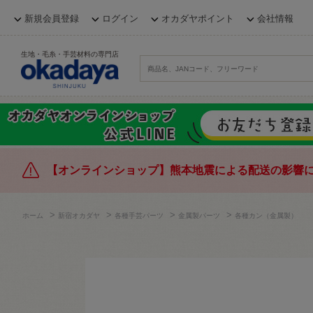
新規会員登録
ログイン
オカダヤポイント
会社情報
生地・毛糸・手芸材料の専門店
【オンラインショップ】熊本地震による配送の影響
>
>
>
>
ホーム
新宿オカダヤ
各種手芸パーツ
金属製パーツ
各種カン（金属製）