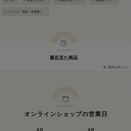
ホーム
>
新宿オカダヤ
>
各種手芸パーツ
>
金属製パーツ
>
バックル・美錠（金属製）
最近見た商品
履歴を残さない
オンラインショップの営業日
8
月
9
月