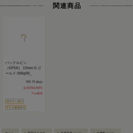
関連商品
バックルピン
（KP5N） 15mm G.ゴ
ールド 08Bg99_
165
円
(税込)
会員登録(無料)
7
pt獲得