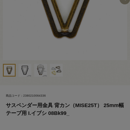
商品コード：2380210064336
サスペンダー用金具 背カン（MISE25T） 25mm幅
テープ用 I.イブシ 08Bk99_