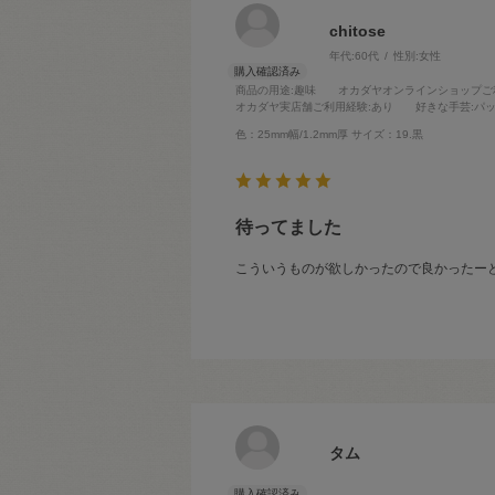
chitose
年代:
60代
性別:
女性
商品の用途
:趣味
オカダヤオンラインショップご
オカダヤ実店舗ご利用経験
:あり
好きな手芸
:パ
色：25mm幅/1.2mm厚
サイズ：19.黒
待ってました
こういうものが欲しかったので良かったー
タム