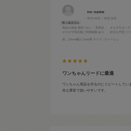
no name
年代:
50代
性別:
女性
商品の用途
:普段づかい・実用品
オカダヤオンラ
オカダヤ実店舗ご利用経験
:あり
好きな手芸
:ソ
色：20mm幅/1.2mm厚
サイズ：5.ベージュ
ワンちゃんリードに最適
ワンちゃん用品を作るのにリピートしてい
色も豊富で扱いやすいです。