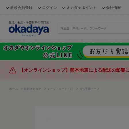
新規会員登録
ログイン
オカダヤポイント
会社情報
生地・毛糸・手芸材料の専門店
【オンラインショップ】熊本地震による配送の影響
>
>
>
ホーム
新宿オカダヤ
テープ・コード・紐
持ち手用テープ