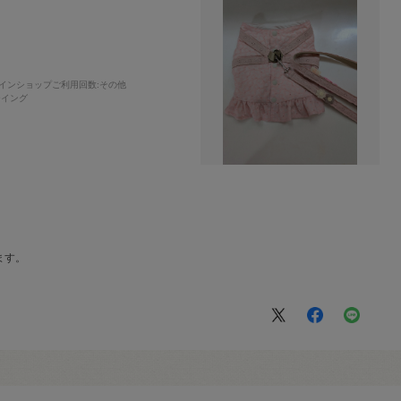
インショップご利用回数
:その他
ーイング
ます。