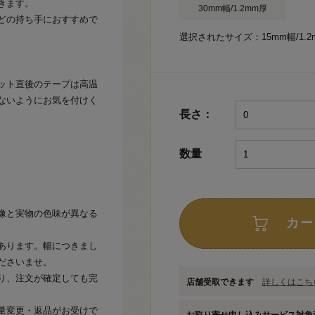
きます。
30mm幅/1.2mm厚
どの持ち手におすすめで
選択されたサイズ：15mm幅/1.2
ット直後のテープは高温
ないようにお気を付けく
長さ：
数量
像と実物の色味が異なる
カー
あります。幅につきまし
ださいませ。
り、注文が確定しても完
店舗受取できます
詳しくはこちら
量変更・返品がお受けで
お取り寄せ申し込みサービス対