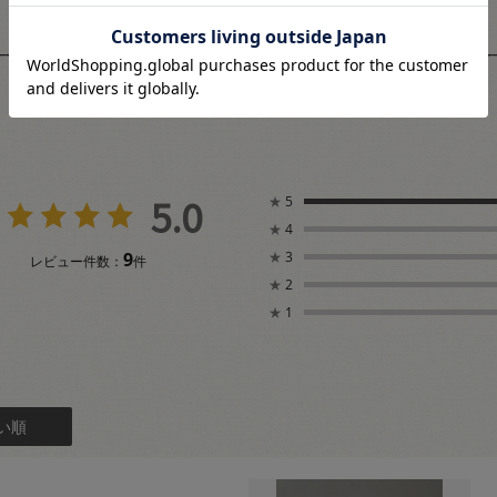
ユーザーレビュー
5.0
★
5
★
4
9
★
3
レビュー件数：
件
★
2
★
1
い順