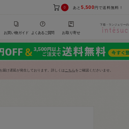
5,500
0
あと
円で送料無料！
下着・ランジェリーの
お買い物ガイド
よくあるご質問
お取り寄せ
お届け遅延が発生しております。詳しくは
こちら
をご確認くださいませ。