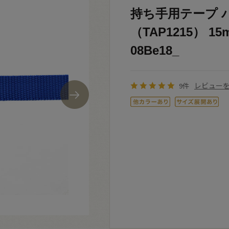
持ち手用テープ 
（TAP1215） 15
08Be18_
レビュー
9件