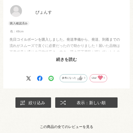
ぴょんす
色：48cm
先日コイルボーンを購入しました。発送準備から、発送、到着までの
流れがスムーズで直ぐに必要だったので助かりました！届いた品物は
画像で見た通りの品物で長さ、太さ、硬さ等丁度私が探していたもの
でした！コイルボーンを置いているお店があんまりなく、学校の課題
続きを読む
で必要だったので本当に助かりました。ここで購入して満足です。
参考になった
0
Like!
0
絞り込み
表示：新しい順
この商品の全てのレビューを見る