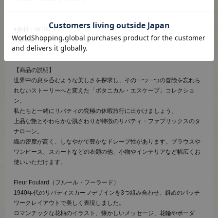
●素材：綿100％
●生地幅：約110cm
【商品の説明】
世界中の息を呑むような美しさを探求し、その一つ一つの冒険を忘れら
れないストーリーへと変えた「ボタニカル・エスケープ」コレクショ
ン。
私たちと一緒にリバティの究極の休暇旅行に出かけましょう。
上品な艶とやわらかな肌ざわりが特徴のリバティ・ファブリックスのタ
ナローン。
織の密度が高く、しなやかで豊かなドレープ性があります。ブラウスや
ワンピース、スカートなどの衣類の他、小物やインテリアなど幅広くお
使いいただけます。
Fleur Foulard（フルール・フーラード）
1940年代のリバティスカーフデザインを3つ組み合わせ、斜めのパッチ
ワークレイアウトで美しく表現しました。
ロマンチックな花柄のイラスト、懐かしいメッセージ、花輪やボーダ