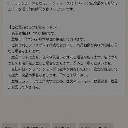
ー、リボンが一体となり、アンティークなリバティの記念品を切り取っ
たような理想的な瞬間を作り出しています。
【ご注文前に必ずお読み下さい】
・表示価格は10cmの価格です。
・生地は10cmから10cm単位で販売しております。
・ご覧になるディスプレイ環境などにより、商品画像と実物の色味が異
なる場合があります。
・生産ロットにより、色味や風合いが変わる場合があります。幅につき
ましても若干差が生じる場合があります。予めご了承くださいませ。
・当社の他オンラインショップと在庫を共有しており、注文が確定して
も完売・欠品の場合があります。予めご了承下さい。
・生地はカットしてご用意するため、注文キャンセル・数量変更・返品
がお受けできません。
ホーム
>
新宿オカダヤ
>
生地・布
>
コットン・麻生地