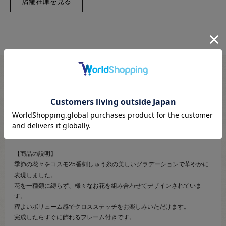
●セット内容：コスモ刺しゅう糸（綿100％）、コスモ刺しゅう布（綿
100％）、ジャバクロス55、刺しゅう針、フレーム、図案付き作り方説
明書
●出来上がりサイズ：フレーム外寸約縦16cm×横19cm
●別途用意するもの：ハサミ、アイロン、縫い糸、刺?枠
【商品の説明】
季節の花々をコスモ25番刺しゅう糸の美しいグラデーションで華やかに
表現しました。
花を一種類に縛らず、様々なお花を組み合わせてデザインされていま
す。
程よいボリューム感でクロスステッチをお楽しみいただけます。
完成したらすぐに飾れるフレーム付きです。