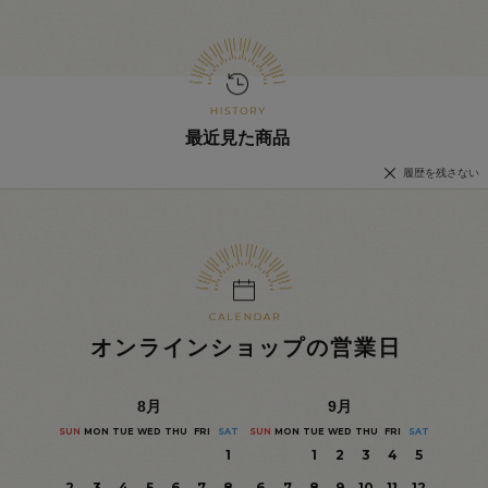
最近見た商品
履歴を残さない
オンラインショップの営業日
8
月
9
月
SUN
MON
TUE
WED
THU
FRI
SAT
SUN
MON
TUE
WED
THU
FRI
SAT
1
1
2
3
4
5
2
3
4
5
6
7
8
6
7
8
9
10
11
12