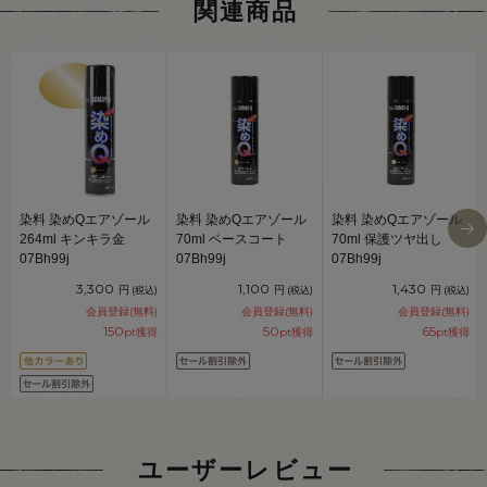
関連商品
染料 染めQエアゾール
染料 染めQエアゾール
染料 染めQエアゾール
264ml キンキラ金
70ml ベースコート
70ml 保護ツヤ出し
07Bh99j
07Bh99j
07Bh99j
3,300
1,100
1,430
円
円
円
(税込)
(税込)
(税込)
会員登録(無料)
会員登録(無料)
会員登録(無料)
150
50
65
pt獲得
pt獲得
pt獲得
ユーザーレビュー