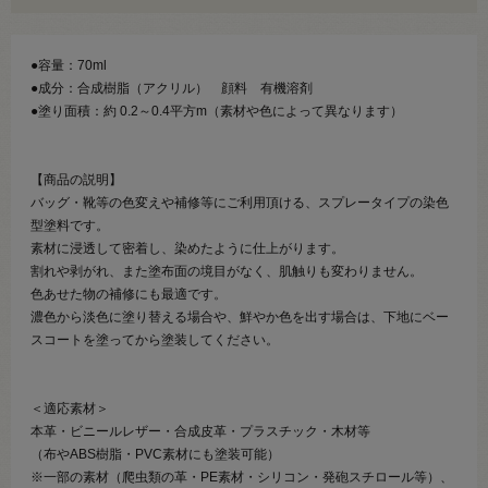
●容量：70ml
●成分：合成樹脂（アクリル） 顔料 有機溶剤
●塗り面積：約 0.2～0.4平方m（素材や色によって異なります）
【商品の説明】
バッグ・靴等の色変えや補修等にご利用頂ける、スプレータイプの染色
型塗料です。
素材に浸透して密着し、染めたように仕上がります。
割れや剥がれ、また塗布面の境目がなく、肌触りも変わりません。
色あせた物の補修にも最適です。
濃色から淡色に塗り替える場合や、鮮やか色を出す場合は、下地にベー
スコートを塗ってから塗装してください。
＜適応素材＞
本革・ビニールレザー・合成皮革・プラスチック・木材等
（布やABS樹脂・PVC素材にも塗装可能）
※一部の素材（爬虫類の革・PE素材・シリコン・発砲スチロール等）、