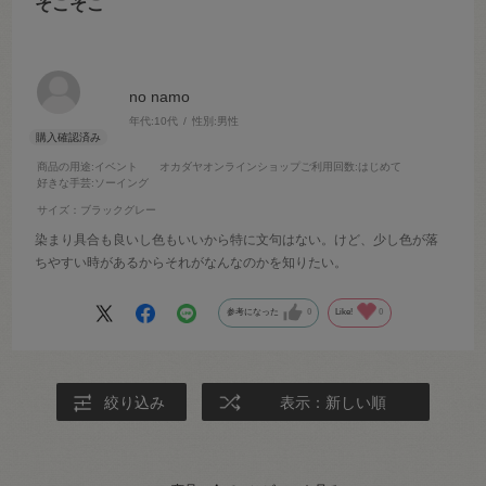
そこそこ
no namo
年代:
10代
性別:
男性
商品の用途
:イベント
オカダヤオンラインショップご利用回数
:はじめて
好きな手芸
:ソーイング
サイズ：ブラックグレー
染まり具合も良いし色もいいから特に文句はない。けど、少し色が落
ちやすい時があるからそれがなんなのかを知りたい。
参考になった
0
Like!
0
絞り込み
表示：新しい順