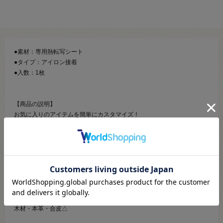
●素材：専用熱転写シート
●タイプ：アイロン接着
●入数：1枚
【商品の説明】
お気に入りのアイテムを簡単にカスタマイズ！
なかよく行進しているエビにゃんのアイロンプリントシートです。
キャラぴたを使えば、キャラクターを身近なものに簡単にプリントでき
ます。
洗濯や摩擦にも強いので、安心して日常使いのアイテムにプリントして
ください。
【対応素材】
綿・ポリエステル・ナイロン○
木材・本革・合皮△