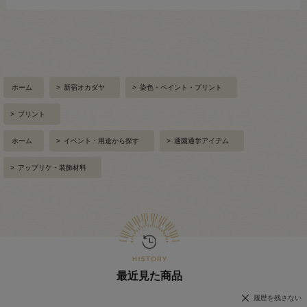
ホーム
>
新宿オカダヤ
>
染色・ペイント・プリント
>
プリント
ホーム
>
イベント・用途から探す
>
通園通学アイテム
>
アップリケ・装飾材料
最近見た商品
履歴を残さない