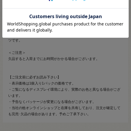
【商品の説明】
アウトドア・スポーツ・ファッションの分野で幅広く使用されている
Nifco（ニフコ）社の差し込みバックルパーツです。
アウトドアフィールドでも高い評価を得ている安心のプラスチックパー
ツです。
＜ご注意＞
欠品すると入荷までにお時間がかかる場合がございます。
【ご注文前に必ずお読み下さい】
・表示価格は1個入り1パックの価格です。
・ご覧になるディスプレイ環境により、実際のお色と異なる場合がござ
います。
・予告なくパッケージが変更になる場合がございます。
・当社の他オンラインショップと在庫を共有しており、注文が確定して
も完売･欠品の場合があります。予めご了承下さい。