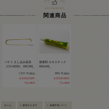
関連商品
パナミ さし込み器具
接着剤 カネスチック
（CH-9000） 08Cl99_
08Az99_
1,210
385
円
円
(税込)
(税込)
会員登録(無料)
会員登録(無料)
55
17
pt獲得
pt獲得
ホーム
>
新宿オカダヤ
>
各種手芸パーツ