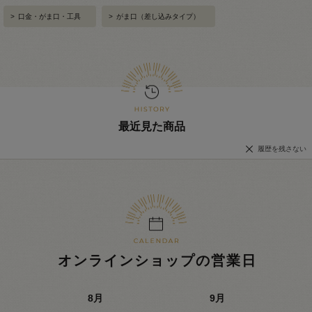
>
口金・がま口・工具
>
がま口（差し込みタイプ）
最近見た商品
履歴を残さない
オンラインショップの営業日
8
月
9
月