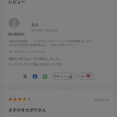
レビュー
るる
年代:
20代
性別:
女性
商品の用途
:趣味
オカダヤオンラインショップご利用回数
:はじめて
オカダヤ実店舗ご利用経験
:あり
好きな手芸
:ソーイング
色：30mm
サイズ：G.ゴールド
2個入り見てなくて2つ購入しました。
しっかりしていて使いやすかったです。
参考になった
0
Like!
0
2020.10.26
さすがオカダヤさん