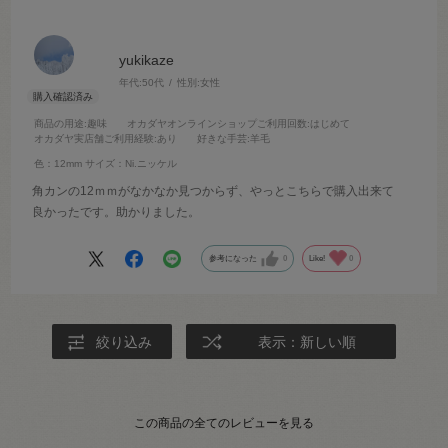
yukikaze
年代:
50代
性別:
女性
商品の用途
:趣味
オカダヤオンラインショップご利用回数
:はじめて
オカダヤ実店舗ご利用経験
:あり
好きな手芸
:羊毛
色：12mm
サイズ：Ni.ニッケル
角カンの12ｍｍがなかなか見つからず、やっとこちらで購入出来て
良かったです。助かりました。
参考になった
0
Like!
0
絞り込み
表示：新しい順
この商品の全てのレビューを見る