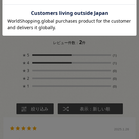
4.5
2
レビュー件数：
件
★
5
(1)
★
4
(1)
★
3
(0)
★
2
(0)
★
1
(0)
絞り込み
表示：新しい順
2025.1.26