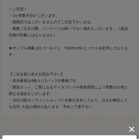
＜ご注意＞
・1か所繋ぎ目がございます。
・開閉式ではございませんのでご注意下さいませ。
・複数ご注文の際、パッケージが統一でない場合もございます。（返品
交換の対象にはなりません）
★サンプル画像はG.ゴールドと、50mmのNi.ニッケルを使用しておりま
す。
【ご注文前に必ずお読み下さい】
・表示価格は4個入り1パックの価格です。
・製造ロット、ご覧になるディスプレイや視覚環境により実際のお色と
異なる場合がございます。
・当社の他オンラインショップと在庫を共有しており、注文が確定して
も完売･欠品の場合があります。予めご了承下さい。