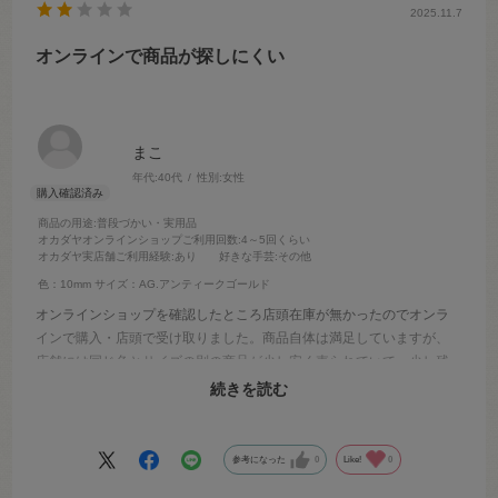
2025.11.7
オンラインで商品が探しにくい
まこ
年代:
40代
性別:
女性
商品の用途
:普段づかい・実用品
オカダヤオンラインショップご利用回数
:4～5回くらい
オカダヤ実店舗ご利用経験
:あり
好きな手芸
:その他
色：10mm
サイズ：AG.アンティークゴールド
オンラインショップを確認したところ店頭在庫が無かったのでオンラ
インで購入・店頭で受け取りました。商品自体は満足していますが、
店舗には同じ色とサイズの別の商品が少し安く売られていて、少し残
念な気持ちになりました。商品数が多く大変だとは思いますが、オン
続きを読む
ラインショップの商品の検索方法を改善いただけると助かります。
参考になった
0
Like!
0