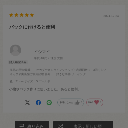
2024.12.24
バックに付けると便利
イシマイ
年代:
40代
性別:
女性
商品の用途
:趣味
オカダヤオンラインショップご利用回数
:2～3回くらい
オカダヤ実店舗ご利用経験
:あり
好きな手芸
:ソーイング
色：21mm
サイズ：G.ゴールド
小物やバック作りに使いました。あると便利。
参考になった
0
Like!
0
絞り込み
表示：新しい順