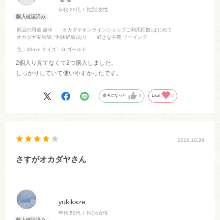
年代:
20代
性別:
女性
商品の用途
:趣味
オカダヤオンラインショップご利用回数
:はじめて
オカダヤ実店舗ご利用経験
:あり
好きな手芸
:ソーイング
色：30mm
サイズ：G.ゴールド
2個入り見てなくて2つ購入しました。
しっかりしていて使いやすかったです。
参考になった
0
Like!
0
2020.10.26
さすがオカダヤさん
yukikaze
年代:
50代
性別:
女性