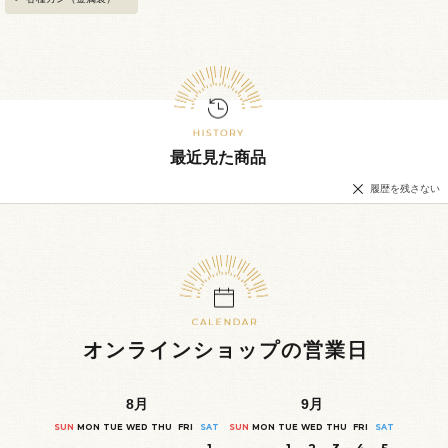
最近見た商品
履歴を残さない
オンラインショップの営業日
8
月
9
月
SUN
MON
TUE
WED
THU
FRI
SAT
SUN
MON
TUE
WED
THU
FRI
SAT