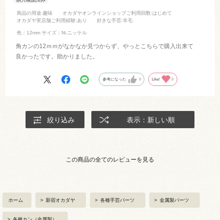
商品の用途
:趣味
オカダヤオンラインショップご利用回数
:はじめて
オカダヤ実店舗ご利用経験
:あり
好きな手芸
:羊毛
色：12mm
サイズ：Ni.ニッケル
角カンの12ｍｍがなかなか見つからず、やっとこちらで購入出来て
良かったです。助かりました。
参考になった
0
Like!
0
絞り込み
表示：新しい順
この商品の全てのレビューを見る
ホーム
>
新宿オカダヤ
>
各種手芸パーツ
>
金属製パーツ
>
各種カン（金属製）