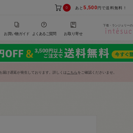
5,500
0
あと
円で送料無料！
下着・ランジェリーの
お買い物ガイド
よくあるご質問
お取り寄せ
お届け遅延が発生しております。詳しくは
こちら
をご確認くださいませ。