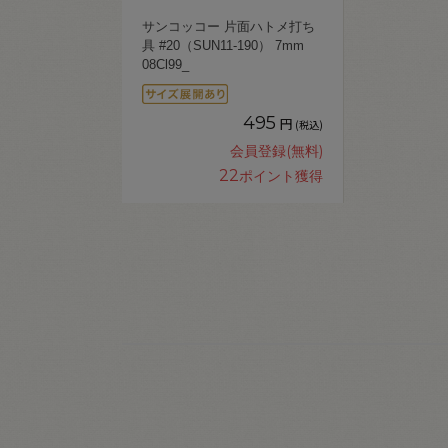
サンコッコー 片面ハトメ打ち
具 #20（SUN11-190） 7mm
08Cl99_
495
円
(税込)
会員登録(無料)
22
ポイント獲得