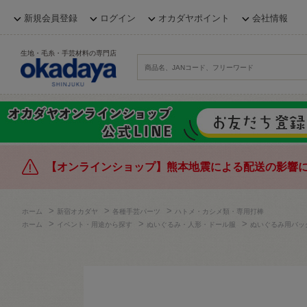
新規会員登録
ログイン
オカダヤポイント
会社情報
生地・毛糸・手芸材料の専門店
【オンラインショップ】熊本地震による配送の影響
>
>
>
ホーム
新宿オカダヤ
各種手芸パーツ
ハトメ・カシメ類・専用打棒
>
>
>
ホーム
イベント・用途から探す
ぬいぐるみ・人形・ドール服
ぬいぐるみ用バッ