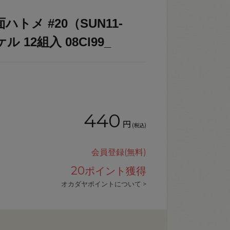
トメ #20（SUN11-
ル 12組入 08Cl99_
440
円
(税込)
会員登録(無料)
20
ポイント獲得
オカダヤポイントについて >