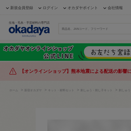
新規会員登録
ログイン
オカダヤポイント
会社情報
生地・毛糸・手芸材料の専門店
【オンラインショップ】熊本地震による配送の影響
>
>
>
>
ホーム
新宿オカダヤ
キット・材料セット
刺しゅう・刺し子キット
刺しゅう