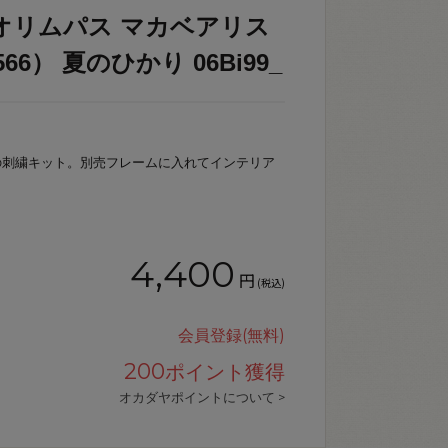
オリムパス マカベアリス
6） 夏のひかり 06Bi99_
の刺繍キット。別売フレームに入れてインテリア
4,400
円
(税込)
会員登録(無料)
200
ポイント獲得
オカダヤポイントについて >