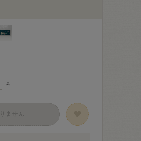
点
りません