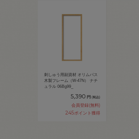
刺しゅう用副資材 オリムパス
木製フレーム（W-47N） ナチ
ュラル 06Bg99_
5,390
円
(税込)
会員登録(無料)
245
ポイント獲得