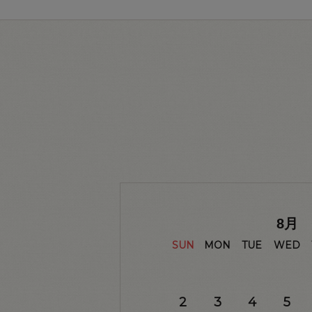
8
月
SUN
MON
TUE
WED
2
3
4
5