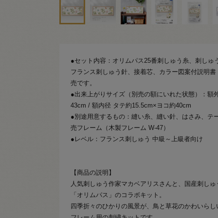
●セット内容：オリムパス25番刺しゅう糸、刺しゅ
フランス刺しゅう針、接着芯、カラー図案付説明書
売です。
●出来上がりサイズ（別売の額にいれた状態）：額外径 
43cm / 額内径 タテ約15.5cm×ヨコ約40cm
●別途用意するもの：縫い糸、縫い針、はさみ、テ
売フレーム（木製フレーム W-47）
●レベル：フランス刺しゅう 中級～上級者向け
【商品の説明】
人気刺しゅう作家マカベアリスさんと、国産刺しゅ
「オリムパス」のコラボキット。
四季折々のひかりの風景が、鳥と草花のかわいらし
フレーム用の刺繍キットです。