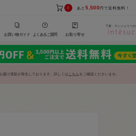
5,500
0
あと
円で送料無料！
下着・ランジェリーの
お買い物ガイド
よくあるご質問
お取り寄せ
お届け遅延が発生しております。詳しくは
こちら
をご確認くださいませ。