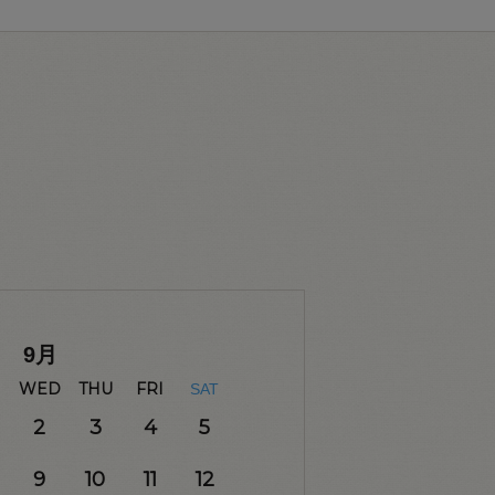
9
月
WED
THU
FRI
SAT
2
3
4
5
9
10
11
12