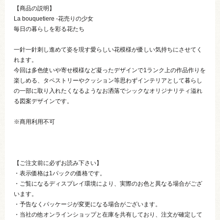
【商品の説明】
La bouquetiere -花売りの少女
毎日の暮らしを彩る花たち
一針一針刺し進めて姿を現す愛らしい花模様が優しい気持ちにさせてく
れます。
今回は多色使いや寄せ模様など凝ったデザインで1ランク上の作品作りを
楽しめる、タペストリーやクッション等思わずインテリアとして暮らし
の一部に取り入れたくなるようなお洒落でシックなオリジナリティ溢れ
る図案デザインです。
※商用利用不可
【ご注文前に必ずお読み下さい】
・表示価格は1パックの価格です。
・ご覧になるディスプレイ環境により、実際のお色と異なる場合がござ
います。
・予告なくパッケージが変更になる場合がございます。
・当社の他オンラインショップと在庫を共有しており、注文が確定して