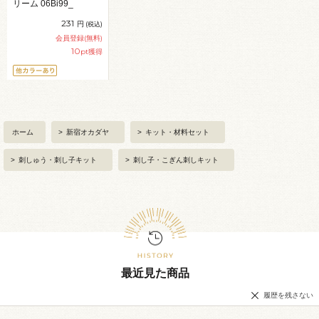
リーム 06Bi99_
231
円
(税込)
会員登録(無料)
10
pt獲得
ホーム
>
新宿オカダヤ
>
キット・材料セット
>
刺しゅう・刺し子キット
>
刺し子・こぎん刺しキット
最近見た商品
履歴を残さない