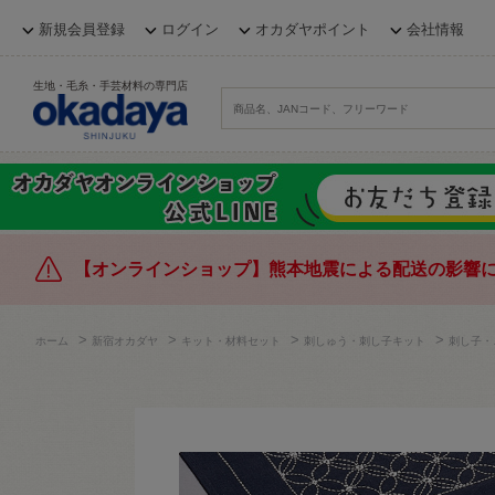
新規会員登録
ログイン
オカダヤポイント
会社情報
生地・毛糸・手芸材料の専門店
【オンラインショップ】熊本地震による配送の影響
>
>
>
>
ホーム
新宿オカダヤ
キット・材料セット
刺しゅう・刺し子キット
刺し子・