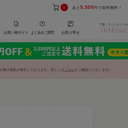
5,500
0
あと
円で送料無料！
下着・ランジェリーの
お買い物ガイド
よくあるご質問
お取り寄せ
お届け遅延が発生しております。詳しくは
こちら
をご確認くださいませ。