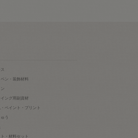
ース
ッペン・装飾材料
タン
ーイング用副資材
色・ペイント・プリント
しゅう
根
ット・材料セット