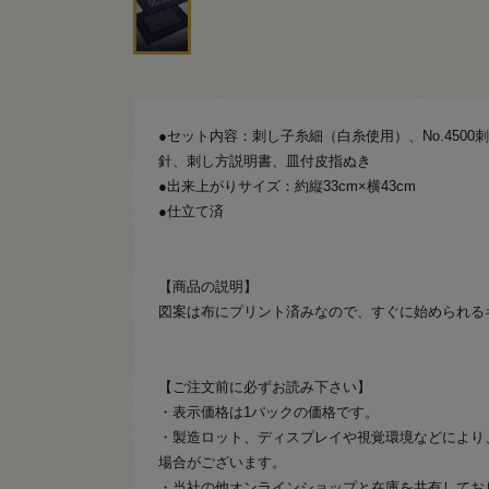
●セット内容：刺し子糸細（白糸使用）、No.450
針、刺し方説明書、皿付皮指ぬき
●出来上がりサイズ：約縦33cm×横43cm
●仕立て済
【商品の説明】
図案は布にプリント済みなので、すぐに始められる
【ご注文前に必ずお読み下さい】
・表示価格は1パックの価格です。
・製造ロット、ディスプレイや視覚環境などにより
場合がございます。
・当社の他オンラインショップと在庫を共有してお