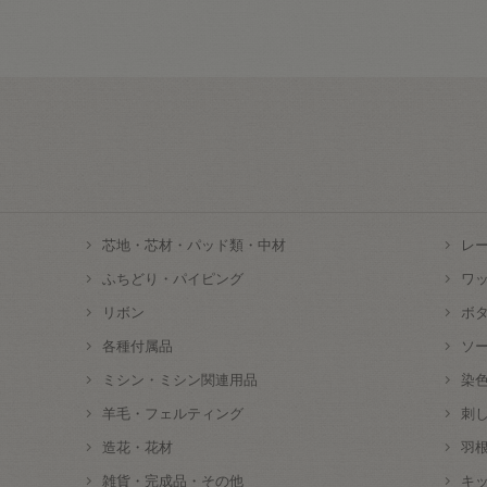
芯地・芯材・パッド類・中材
レ
ふちどり・パイピング
ワ
リボン
ボ
各種付属品
ソ
ミシン・ミシン関連用品
染
羊毛・フェルティング
刺
造花・花材
羽
雑貨・完成品・その他
キ