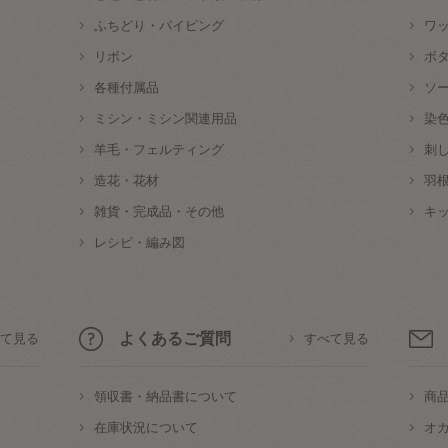
ふちどり・パイピング
ワ
リボン
ボ
各種付属品
ソ
ミシン・ミシン関連用品
染
羊毛・フェルティング
刺
造花・花材
羽
雑貨・完成品・その他
キ
レシピ・編み図
よくあるご質問
て見る
すべて見る
領収書・納品書について
商
在庫状況について
オ