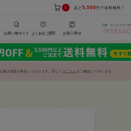
5,500
0
あと
円で送料無料！
下着・ランジェリーの
お買い物ガイド
よくあるご質問
お取り寄せ
お届け遅延が発生しております。詳しくは
こちら
をご確認くださいませ。