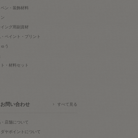
ッペン・装飾材料
タン
ーイング用副資材
色・ペイント・プリント
しゅう
根
ット・材料セット
お問い合わせ
すべて見る
品・店舗について
カダヤポイントについて