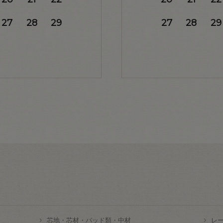
27
28
29
27
28
29
芯地・芯材・パッド類・中材
レ