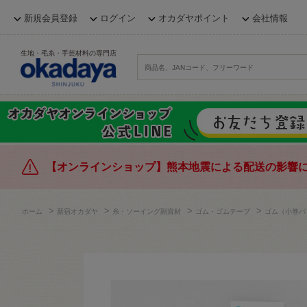
新規会員登録
ログイン
オカダヤポイント
会社情報
生地・毛糸・手芸材料の専門店
【オンラインショップ】熊本地震による配送の影響
>
>
>
>
ホーム
新宿オカダヤ
糸・ソーイング副資材
ゴム・ゴムテープ
ゴム（小巻パ