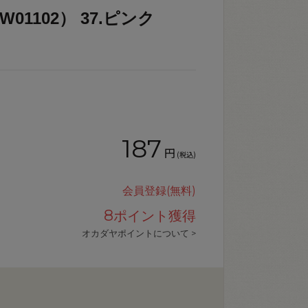
01102） 37.ピンク
187
円
(税込)
会員登録(無料)
8
ポイント獲得
オカダヤポイントについて >