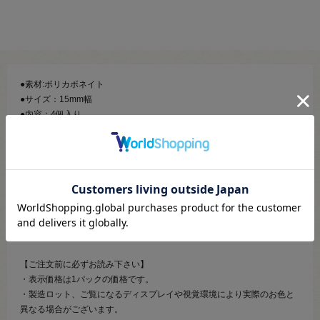
●素材:ポリカボネイト
●サイズ：15mm幅
●内容：4個入り
【商品の説明】
針も糸も要らない、ゴムバンドを簡単に作ることができる便利なパーツ
です。
お弁当バンドやブックバンドを作るのに最適です。
※ゴムは付属していません。
【ご注文前に必ずお読み下さい】
・表示価格は1パックの価格です。
・製造ロット、ご覧になるディスプレイや視覚環境により実際のお色と
異なる場合がございます。