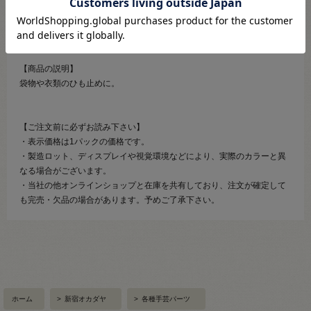
●素材：本体・・・ナイロン / バネ・・・亜鉛
【商品の説明】
袋物や衣類のひも止めに。
【ご注文前に必ずお読み下さい】
・表示価格は1パックの価格です。
・製造ロット、ディスプレイや視覚環境などにより、実際のカラーと異
なる場合がございます。
・当社の他オンラインショップと在庫を共有しており、注文が確定して
も完売・欠品の場合があります。予めご了承下さい。
ホーム
>
新宿オカダヤ
>
各種手芸パーツ