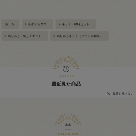
ホーム
>
新宿オカダヤ
>
キット・材料セット
>
刺しゅう・刺し子キット
>
刺しゅうキット（フランス刺繍）
最近見た商品
履歴を残さない