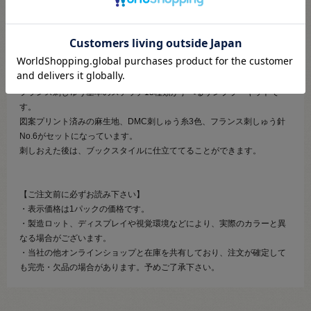
ンス刺繍針No.6、写真付き解説書
●学べるステッチ：15種類
※刺しゅう枠は含まれておりません
【商品の説明】
フランス刺しゅう基本のステッチ15種類が学べるサンプラーキットで
す。
図案プリント済みの麻生地、DMC刺しゅう糸3色、フランス刺しゅう針
No.6がセットになっています。
刺しおえた後は、ブックスタイルに仕立ててることができます。
【ご注文前に必ずお読み下さい】
・表示価格は1パックの価格です。
・製造ロット、ディスプレイや視覚環境などにより、実際のカラーと異
なる場合がございます。
・当社の他オンラインショップと在庫を共有しており、注文が確定して
も完売・欠品の場合があります。予めご了承下さい。