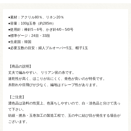
●素材：アクリル80％、リネン20％
●容量：100g玉巻（約285m）
●使用針：棒針5～6号、かぎ針4/0～5/0号
●標準ゲージ：24目・33段
●生産国：韓国
●必要玉数の目安：婦人プルオーバー5玉、帽子1玉
【商品の説明】
丈夫で編みやすい、 リリアン状の糸です。
速乾性が高く、ほこりが出にくく、発色が良いのが特長です。
糸割れや目飛びが少なく、編地はドレープ性があります。
【ご注意】
濃色品は染料の性質上、色落ちしやすいので、白・淡色品と分けて洗っ
て下さい。
紡績・撚糸・玉巻加工の製造工程で、玉の中に結び目が発生する場合が
ございます。