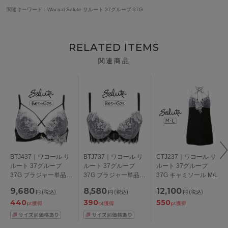
関連キーワード：Wacoal Salute サルート 37グループ 37G
RELATED ITEMS
関連商品
BTJ437｜ワコール サ
BTJ737｜ワコール サ
CTJ237｜ワコール サ
ルート 37グループ
ルート 37グループ
ルート 37グループ
37G ブラジャー単品
37G ブラジャー単品
37G キャミソール M/L
VIVA LINE BCカップ
Real Up Bra BCカッ
9,680
8,580
12,100
円
(税込)
円
(税込)
円
(税込)
アンダー 65/70/75cm
プ アンダー
440
390
550
65/70/75cm
pt獲得
pt獲得
pt獲得