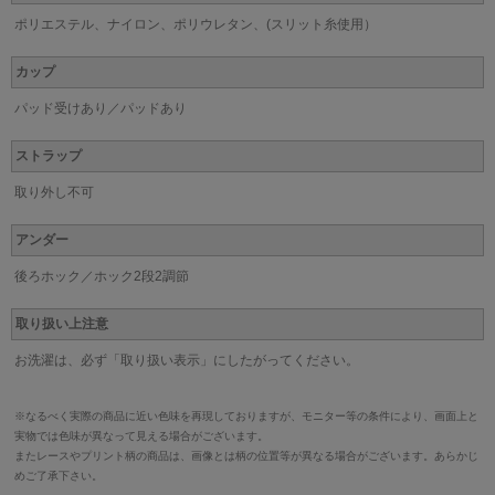
ポリエステル、ナイロン、ポリウレタン、(スリット糸使用）
カップ
パッド受けあり／パッドあり
ストラップ
取り外し不可
アンダー
後ろホック／ホック2段2調節
取り扱い上注意
お洗濯は、必ず「取り扱い表示」にしたがってください。
※なるべく実際の商品に近い色味を再現しておりますが、モニター等の条件により、画面上と
実物では色味が異なって見える場合がございます。
またレースやプリント柄の商品は、画像とは柄の位置等が異なる場合がございます。あらかじ
めご了承下さい。