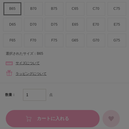
B65
B70
B75
C65
C70
C75
D65
D70
D75
E65
E70
E75
F65
F70
F75
G65
G70
G75
選択されたサイズ：B65
サイズについて
ラッピングについて
点
数量：
カートに入れる