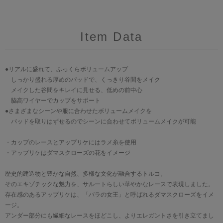
Item Data
●リアルに盛れて、ふっくらボリュームアップ
しっかり盛れる厚めのパッドで、くっきり谷間をメイク
メイクした谷間をキレイに見せる、低めの前中心
脇高ワイヤーでカップをサポート
●さまざまなシーンや服に合わせたボリュームメイクを
パッドを取りはずせるのでシーンに合わせてボリュームメイクが可能
・カップのレースとアップリケにはラメ糸を使用
・アップリケはダマスクローズの花をイメージ
歴史的建造物と豊かな自然、多様な文化が融合するトルコ。
そのエキゾチックな魅力を、サルートらしい華やかなレースで表現しました。
存在感のあるアップリケは、「バラの女王」と呼ばれるダマスクローズをイメ
ージ。
アンダー部分にも繊細なレースをほどこし、よりエレガントさを引き立てまし