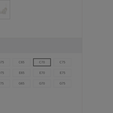
B75
C65
C70
C75
D75
E65
E70
E75
F75
G65
G70
G75