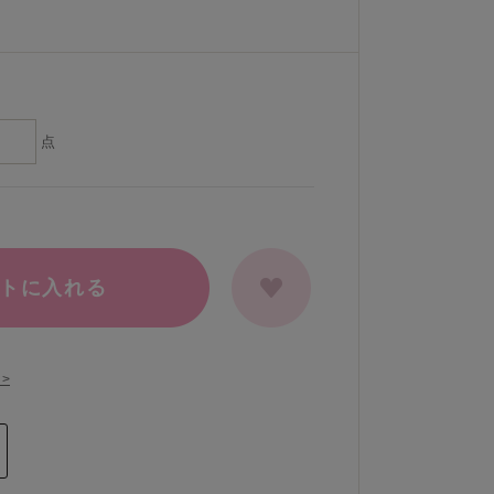
点
トに入れる
>