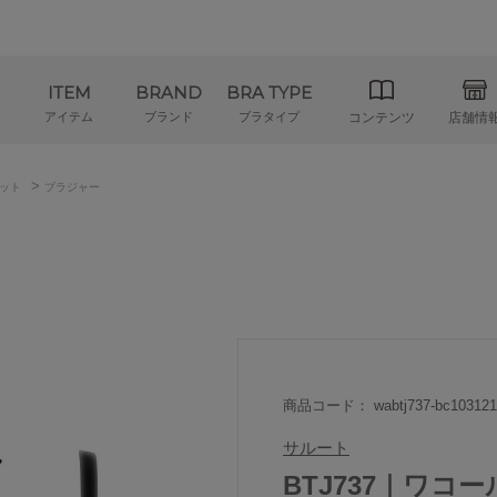
ITEM
BRAND
BRA TYPE
アイテム
ブランド
ブラタイプ
コンテンツ
店舗情
>
ット
ブラジャー
商品コード： wabtj737-bc103121
サルート
BTJ737｜ワコ