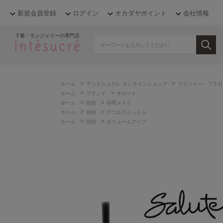
新規会員登録
ログイン
オカダヤポイント
会社情報
下着・ランジェリーの専門店
>
>
ホーム
アンテシュクレ オンラインショップ
ブラジャー・ブラセ
>
>
ホーム
ブランド
サルート
>
>
ホーム
目的
谷間メイク
>
>
ホーム
目的
デコルテふっくら
>
>
ホーム
目的
ボリュームアップ