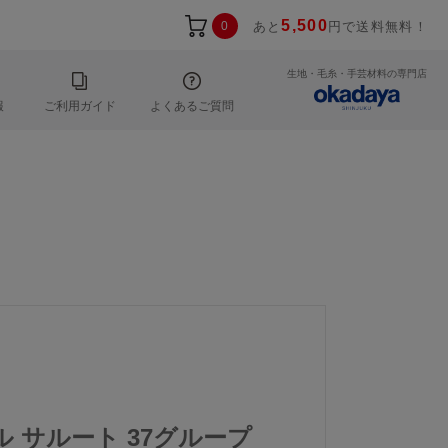
5,500
0
あと
円で送料無料！
生地・毛糸・手芸材料の専門店
報
ご利用ガイド
よくあるご質問
ール サルート 37グループ