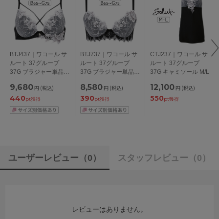
BTJ437｜ワコール サ
BTJ737｜ワコール サ
CTJ237｜ワコール サ
ルート 37グループ
ルート 37グループ
ルート 37グループ
37G ブラジャー単品
37G ブラジャー単品
37G キャミソール M/L
VIVA LINE BCカップ
Real Up Bra BCカッ
9,680
8,580
12,100
円
(税込)
円
(税込)
円
(税込)
アンダー 65/70/75cm
プ アンダー
440
390
550
65/70/75cm
pt獲得
pt獲得
pt獲得
ユーザーレビュー
（0）
スタッフレビュー
（0）
レビューはありません。