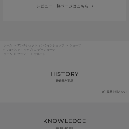
レビュー一覧ページはこちら
ホーム
>
アンテシュクレ オンラインショップ
>
ショーツ
>
フルバック・ヒップハンガーショーツ
ホーム
>
ブランド
>
サルート
HISTORY
最近見た商品
履歴を残さない
KNOWLEDGE
基礎知識