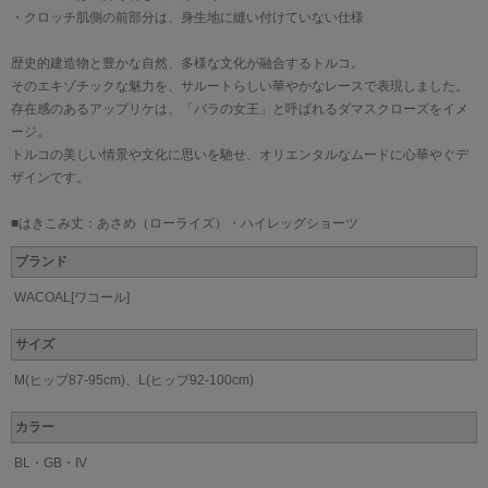
・クロッチ肌側の前部分は、身生地に縫い付けていない仕様
歴史的建造物と豊かな自然、多様な文化が融合するトルコ。
そのエキゾチックな魅力を、サルートらしい華やかなレースで表現しました。
存在感のあるアップリケは、「バラの女王」と呼ばれるダマスクローズをイメ
ージ。
トルコの美しい情景や文化に思いを馳せ、オリエンタルなムードに心華やぐデ
ザインです。
■はきこみ丈：あさめ（ローライズ）・ハイレッグショーツ
ブランド
WACOAL[ワコール]
サイズ
M(ヒップ87-95cm)、L(ヒップ92-100cm)
カラー
BL・GB・IV