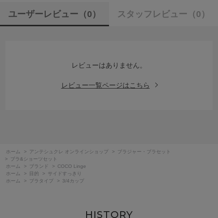
ユーザーレビュー
（0）
スタッフレビュー
（0）
レビューはありません。
レビュー一覧ページはこちら
ホーム
>
アンテシュクレ オンラインショップ
>
ブラジャー・ブラセット
>
ブラ&ショーツセット
ホーム
>
ブランド
>
COCO Linge
ホーム
>
目的
>
サイドすっきり
ホーム
>
ブラタイプ
>
3/4カップ
HISTORY