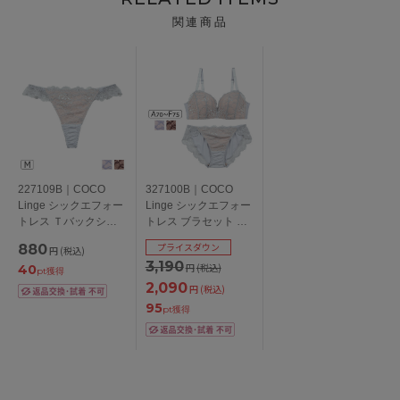
関連商品
227109B｜COCO
327100B｜COCO
Linge シックエフォー
Linge シックエフォー
トレス Ｔバックショ
トレス ブラセット 脇
ーツ M
高 ABCDEFカップ ア
プライスダウン
880
円
(税込)
ンダー 65/70/75cm
3,190
円
(税込)
40
pt獲得
2,090
円
(税込)
95
pt獲得