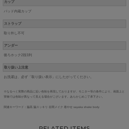
カップ
パッド内蔵カップ
ストラップ
取り外し不可
アンダー
後ろホック2段3列
取り扱い上注意
お洗濯は、必ず「取り扱い表示」にしたがってください。
※なるべく実際の商品に近い色味を再現しておりますが、モニター等の条件により、画面上と
実物では色味が異なって見える場合がございます。あらかじめご了承下さい。
関連キーワード：脇高 脇スッキリ 谷間メイク 着やせ sayaka shake body
RELATED ITEMS