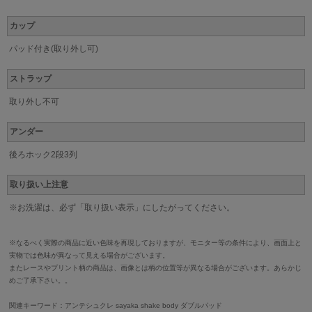
カップ
パッド付き(取り外し可)
ストラップ
取り外し不可
アンダー
後ろホック2段3列
取り扱い上注意
※お洗濯は、必ず「取り扱い表示」にしたがってください。
※なるべく実際の商品に近い色味を再現しておりますが、モニター等の条件により、画面上と
実物では色味が異なって見える場合がございます。
またレースやプリント柄の商品は、画像とは柄の位置等が異なる場合がございます。あらかじ
めご了承下さい。。
関連キーワード：アンテシュクレ
sayaka shake body ダブルパッド