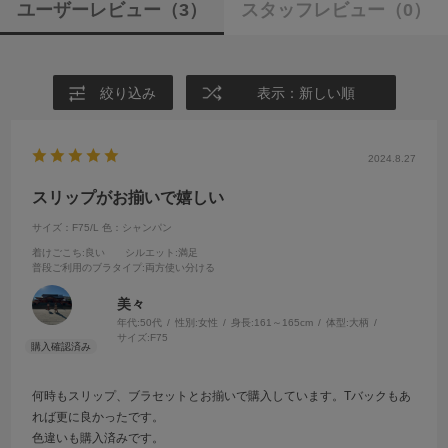
ユーザーレビュー
（3）
スタッフレビュー
（0）
絞り込み
表示：新しい順
2024.8.27
スリップがお揃いで嬉しい
サイズ：F75/L
色：シャンパン
着けごこち
:良い
シルエット
:満足
普段ご利用のブラタイプ
:両方使い分ける
美々
年代:
50代
性別:
女性
身長:
161～165cm
体型:
大柄
サイズ:
F75
何時もスリップ、ブラセットとお揃いで購入しています。Tバックもあ
れば更に良かったです。
色違いも購入済みです。