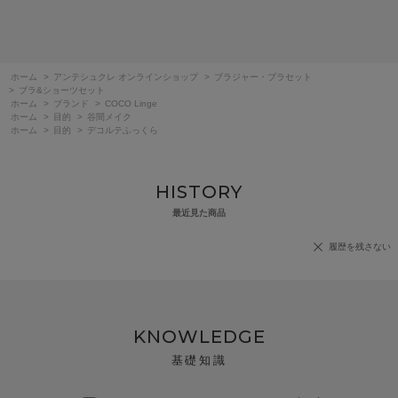
ホーム
>
アンテシュクレ オンラインショップ
>
ブラジャー・ブラセット
>
ブラ&ショーツセット
ホーム
>
ブランド
>
COCO Linge
ホーム
>
目的
>
谷間メイク
ホーム
>
目的
>
デコルテふっくら
HISTORY
最近見た商品
履歴を残さない
KNOWLEDGE
基礎知識