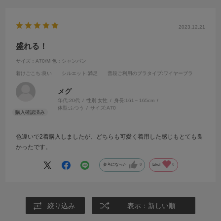
2023.12.21
盛れる！
サイズ：A70/M
色：シャンパン
着けごこち
:良い
シルエット
:満足
普段ご利用のブラタイプ
:ワイヤーブラ
メグ
年代:
20代
性別:
女性
身長:
161～165cm
体型:
ふつう
サイズ:
A70
色違いで2着購入しましたが、どちらも可愛く着用した感じもとても良
かったです。
参考になった
0
Like!
0
絞り込み
表示：新しい順