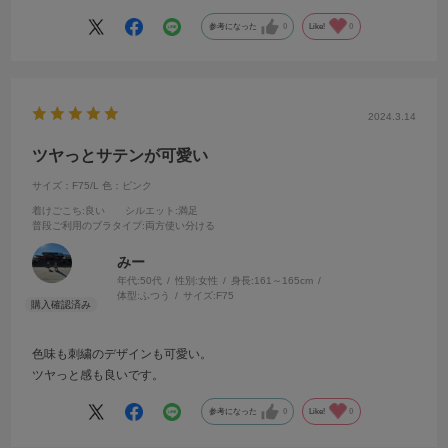
参考になった
0
Like!
0
2024.3.14
ツヤっとサテンが可愛い
サイズ：F75/L
色：ピンク
着けごこち
:良い
シルエット
:満足
普段ご利用のブラタイプ
:両方使い分ける
みー
年代:
50代
性別:
女性
身長:
161～165cm
体型:
ふつう
サイズ:
F75
色味も刺繍のデザインも可愛い。
ツヤっと感も良いです。
参考になった
0
Like!
0