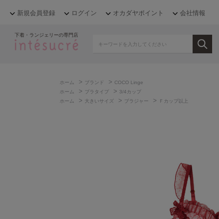
新規会員登録
ログイン
オカダヤポイント
会社情報
下着・ランジェリーの専門店
>
>
ホーム
ブランド
COCO Linge
>
>
ホーム
ブラタイプ
3/4カップ
>
>
>
ホーム
大きいサイズ
ブラジャー
Ｆカップ以上