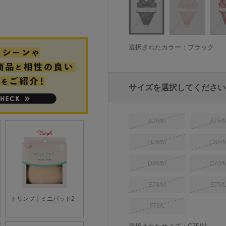
選択されたカラー：ブラック
サイズを選択してください
A70/M
A75/
B75/M
C65/
D65/M
D70/
E70/M
E75/
F75/L