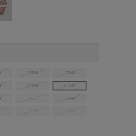
M
B65/M
B70/M
M
C70/M
C75/M
M
D75/L
E65/M
L
F65/M
F70/M