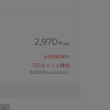
2,970
円
(税込)
会員登録(無料)
135
ポイント獲得
オカダヤポイントについて >