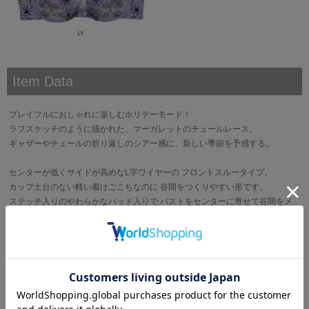
Item Data
プレイフルにおしゃれに楽しむホリデーモード！
ラフスケッチのように描かれた、マーガレットのチュールレース。
ギャザーやチュールの折り返しのシアー感に、新しい季節を予感する。
センターが低くサイドが高めなL字ワイヤーの フロントスルータイプ。
カップ土台のない軽い着けごこちなのに 谷間をつくりやすい形です。
ステッチ入りのやわらかなパッド入りで バストをセンターに寄せて谷間をメ
イク。
カップ肌側はコットン混のやさしい肌あたりです。 サイドベルトは伸縮性の
あるパワーネットで、 インポートライクなルックスに。
ブランド