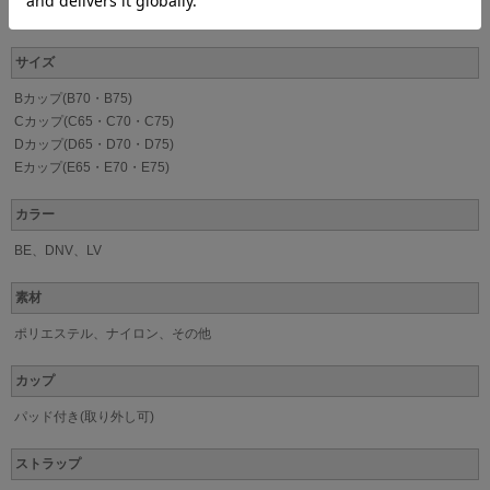
La vie a deux(ラヴィアドゥ)
サイズ
Bカップ(B70・B75)
Cカップ(C65・C70・C75)
Dカップ(D65・D70・D75)
Eカップ(E65・E70・E75)
カラー
BE、DNV、LV
素材
ポリエステル、ナイロン、その他
カップ
パッド付き(取り外し可)
ストラップ