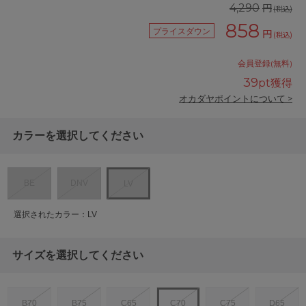
円
4,290
(税込)
858
プライスダウン
円
(税込)
会員登録(無料)
39
pt獲得
オカダヤポイントについて >
カラーを選択してください
BE
DNV
LV
選択されたカラー：LV
サイズを選択してください
B70
B75
C65
C70
C75
D65