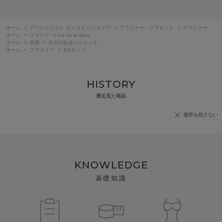
ホーム
>
アンテシュクレ オンラインショップ
>
ブラジャー・ブラセット
>
ブラジャー
ホーム
>
ブランド
>
La vie a deux
ホーム
>
目的
>
丸みのあるシルエット
ホーム
>
ブラタイプ
>
3/4カップ
HISTORY
最近見た商品
履歴を残さない
KNOWLEDGE
基礎知識