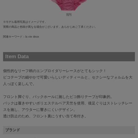
※モデル着用写真はイメージです。
実際の商品と色味が異なる場合がございます。あらかじめご了承ください。
関連キーワード：la vie deux
Item Data
個性的なリーフ柄のエンブロイダリーレースがとてもシック！
ピコテープの細やかで可愛いらしいディティールと、セクシーなフォルムを大
人っぽく楽しんで。
フロント脚ぐり、バックホールに施したピコ飾りテープが印象的。
バックは履きやすいポリエステルベア天竺を使用、後足ぐりはストレッチレー
スを施し、アウターに響きにくいデザイン。
透け防止のため、フロント裏にうすい当て布付き。
ブランド