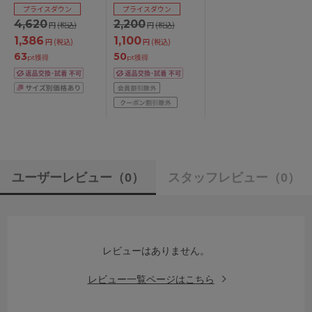
ジャー単品 全3色 B-
ンダードショーツ 全3
プライスダウン
プライスダウン
E/65-75
色 M/
4,620
2,200
円
(税込)
円
(税込)
1,386
1,100
円
(税込)
円
(税込)
63
50
pt獲得
pt獲得
ユーザーレビュー
（0）
スタッフレビュー
（0）
レビューはありません。
レビュー一覧ページはこちら